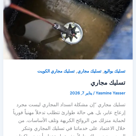
,
,
تسليك بواليع
تسليك مجاري
تسليك مجاري الكويت
تسليك مجاري
Yasmine Yasser
/
يناير 7, 2026
تسليك مجاري “إن مشكلة انسداد المجاري ليست مجرد
إزعاج عابر، بل. هي حالة طوارئ تتطلب تدخلاً مهنياً فورياً
لحماية منزلك من الروائح الكريهة وتلف الأساسات. من
خلال الاعتماد على خدماتنا في تسليك المجاري وتنكر
السحب، نضمن لك حلولاً جذرية باستخدام أحدث ماكينات