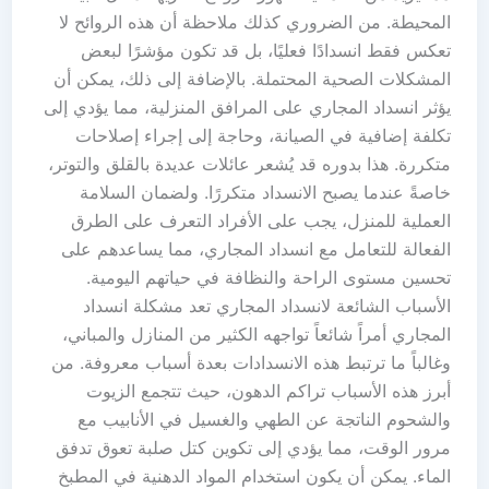
المحيطة. من الضروري كذلك ملاحظة أن هذه الروائح لا
تعكس فقط انسدادًا فعليًا، بل قد تكون مؤشرًا لبعض
المشكلات الصحية المحتملة. بالإضافة إلى ذلك، يمكن أن
يؤثر انسداد المجاري على المرافق المنزلية، مما يؤدي إلى
تكلفة إضافية في الصيانة، وحاجة إلى إجراء إصلاحات
متكررة. هذا بدوره قد يُشعر عائلات عديدة بالقلق والتوتر،
خاصةً عندما يصبح الانسداد متكررًا. ولضمان السلامة
العملية للمنزل، يجب على الأفراد التعرف على الطرق
الفعالة للتعامل مع انسداد المجاري، مما يساعدهم على
تحسين مستوى الراحة والنظافة في حياتهم اليومية.
الأسباب الشائعة لانسداد المجاري تعد مشكلة انسداد
المجاري أمراً شائعاً تواجهه الكثير من المنازل والمباني،
وغالباً ما ترتبط هذه الانسدادات بعدة أسباب معروفة. من
أبرز هذه الأسباب تراكم الدهون، حيث تتجمع الزيوت
والشحوم الناتجة عن الطهي والغسيل في الأنابيب مع
مرور الوقت، مما يؤدي إلى تكوين كتل صلبة تعوق تدفق
الماء. يمكن أن يكون استخدام المواد الدهنية في المطبخ