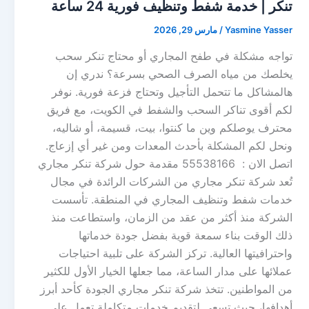
تنكر | خدمة شفط وتنظيف فورية 24 ساعة
Yasmine Yasser
/
مارس 29, 2026
تواجه مشكلة في طفح المجاري أو محتاج تنكر سحب
يخلصك من مياه الصرف الصحي بسرعة؟ ندري إن
هالمشاكل ما تتحمل التأجيل وتحتاج فزعة فورية. نوفر
لكم أقوى تناكر السحب والشفط في الكويت، مع فريق
محترف يوصلكم وين ما كنتوا، بيت، قسيمة، أو شاليه،
ونحل لكم المشكلة بأحدث المعدات ومن غير أي إزعاج.
اتصل الان : 55538166 مقدمة حول شركة تنكر مجاري
تُعد شركة تنكر مجاري من الشركات الرائدة في مجال
خدمات شفط وتنظيف المجاري في المنطقة. تأسست
الشركة منذ أكثر من عقد من الزمان، واستطاعت منذ
ذلك الوقت بناء سمعة قوية بفضل جودة خدماتها
واحترافيتها العالية. تركز الشركة على تلبية احتياجات
عملائها على مدار الساعة، مما جعلها الخيار الأول للكثير
من المواطنين. تتخذ شركة تنكر مجاري الجودة كأحد أبرز
أهدافها، حيث تسعى لتقديم خدمات متكاملة تعمل على