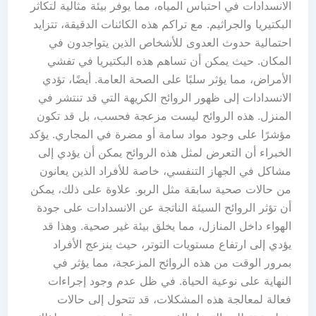
الانسدادات في احتباس المياه، مما يوفر بيئة مثالية لتكاثر
البكتيريا والجراثيم. مع تراكم هذه الكائنات الدقيقة، تتزايد
احتمالية حدوث العدوى للأشخاص الذين يتواجدون في
المكان. حيث يمكن أن تساهم هذه البكتيريا في تفشي
الأمراض، مما يؤثر سلبًا على الصحة العامة. أيضًا، تؤدي
الانسدادات إلى ظهور الروائح الكريهة التي قد تنتشر في
المنزل. هذه الروائح ليست مزعجة فحسب، بل قد تكون
مؤشرًا على وجود مواد سامة أو مضرة في المجاري. يؤكد
الخبراء أن التعرض لمثل هذه الروائح يمكن أن يؤدي إلى
مشاكل في الجهاز التنفسي، خاصة للأفراد الذين يعانون
من حالات صحية سابقة مثل الربو. علاوة على ذلك، يمكن
أن تؤثر الروائح السيئة الناتجة عن الانسدادات على جودة
الهواء داخل المنازل، مما يخلق بيئة غير صحية. وهذا قد
يؤدي إلى ارتفاع مستويات التوتر، حيث ينزعج الأفراد
بمرور الوقت من هذه الروائح المزعجة، مما يؤثر في
النهاية على نوعية الحياة. في ظل عدم وجود إجراءات
فعالة لمعالجة هذه المشكلات، قد تتحول إلى حالات