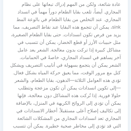
عادة شائعة، ولكن من المهم إدراك تبعاتها على نظام
المجاري. أيضاً، تلعب بقايا الطعام دوراً مهماً في انسداد
المجاري. عند التخلص من بقايا الطعام في بالوعة المط
sink، يمكن أن تتجمع هذه البقايا عند نقاط التصريف، مما
يزيد من فرص تكون انسدادات. حتى بقايا الطعام الصغيرة،
مثل حبيبات الأرز أو قطع الخضار، يمكن أن تتسبب في
مشاكل كبيرة إذا تركت بدون معالجة. الشعر يعد عامل
آخر يساهم في انسداد المجاري، خاصةً في الحمامات.
الشعر يمكن أن يتجمع بسهولة في أنابيب التصريف ويشكل
كتل مع مرور الوقت، مما يعيق حركة المياه بشكل فعال.
تؤدي هذه العوامل الثلاثة—الدهون، بقايا الطعام، والشعر
—إلى تكوين انسدادات يمكن أن تكون مزعجة وتتطلب
حلولا فورية. إذا تُركت هذه المشاكل دون معالجة، فإنها
يمكن أن تؤدي إلى الروائح الكريهة في المنزل، بالإضافة
إلى تكاليف إصلاح أعلى مستقبلاً. أخطار الانسدادات في
المجاري تعد انسدادات المجاري من المشكلات الشائعة
التي قد تؤدي إلى مخاطر صحية خطيرة. يمكن أن تتسبب