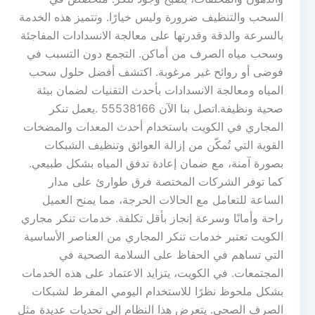
السحب والتنظيف ضرورة وليس خيارًا. وتتميز هذه الخدمة
بالسرعة والدقة وقدرتها على معالجة الانسدادات المفاجئة
وسحب مياه الصرف من أماكن. التجمع دون التسبب في
فوضى أو روائح غير مرغوبة. اكتشف أفضل حلول سحب
المياه ومعالجة الانسدادات بأحدث التقنيات لضمان بيئة
صحية ونظيفة.اتصل بنا الآن 55538166 .يعمل تنكر
المجاري في الكويت باستخدام أحدث المعدات والمضخات
القوية التي تُمكّن من إزالة العوائق وتنظيف الشبكات
بصورة آمنة، مع ضمان إعادة تدفق المياه بشكل طبيعي.
كما توفر الشركات المختصة فرق طوارئ على مدار
الساعة للتعامل مع الحالات الحرجة، مما يمنح العميل
راحة وأمانًا وسرعة إنجاز بأقل تكلفة. خدمات تنكر مجاري
الكويت تعتبر خدمات تنكر المجاري من العناصر الأساسية
التي تساهم في الحفاظ على السلامة الصحية في
المجتمعات. في الكويت، يتزايد الاعتماد على هذه الخدمات
بشكل ملحوظ نظرًا للاستخدام اليومي المفرط لشبكات
الصرف الصحي. يتعرض هذا النظام إلى تحديات عديدة مثل