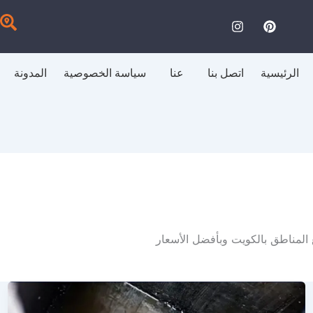
I
P
n
i
s
n
t
t
a
e
الرئيسية
اتصل بنا
عنا
سياسة الخصوصية
المدونة
g
r
r
e
a
s
m
t
المناطق بالكويت وبأفضل الأسعار