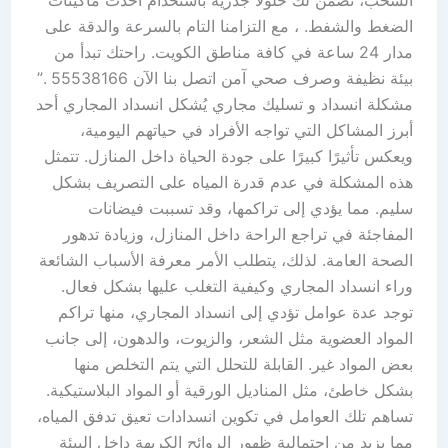
الضغط والشفط. ، مع التزامنا التام بالسرعة والدقة على
مدار 24 ساعة في كافة مناطق الكويت. راحتك تبدأ من
بيئة نظيفة وصرف صحي آمن اتصل بنا الآن 55538166 .”
مشكلة انسداد و تسليك مجاري يُشكل انسداد المجاري أحد
أبرز المشاكل التي تواجه الأفراد في حياتهم اليومية،
ويعكس تأثيرًا كبيرًا على جودة الحياة داخل المنازل. تتمثل
هذه المشكلة في عدم قدرة المياه على التصريف بشكل
سليم. مما يؤدي إلى تراكمها، وقد تسببت فيضانات
المفاجئة في تراجع الراحة داخل المنازل، وزيادة تدهور
الصحة العامة. لذلك، يتطلب الأمر معرفة الأسباب الشائعة
وراء انسداد المجاري وكيفية التغلب عليها بشكل فعال.
توجد عدة عوامل تؤدي إلى انسداد المجاري، منها تراكم
المواد العضوية مثل الشعر، والزيوت، والدهون، إلى جانب
بعض المواد غير. القابلة للتحلل التي يتم التخلص منها
بشكل خاطئ، مثل المناديل الورقية أو المواد البلاستيكية.
تساهم تلك العوامل في تكوين انسدادات تعيق تدفق المياه،
مما يزيد من احتمالية ظهور الروائح الكريهة داخل البيئة