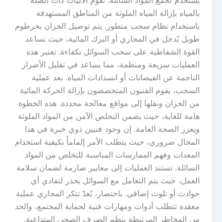
يُستخدم لجمع المواد السائلة. تقوم الآليات ذات الصلة
بالمياه بإزالة المياه الملوثة من المناطق المستهدفة
باستخدام نظام سحب متطور. يتم توصيل الخزان بخرطوم
طويل يُدخل في المجاري أو البرك المائية، حيث تساعد
القوة الشفاطية على سحب السوائل بكفاءة. تعتبر هذه
العمليات سريعة ومنظمة، مما يساعد في تقليل الأضرار
الناجمة عن الفيضانات أو انسدادات المياه. بعد عملية
السحب، يقوم الفنيون المتخصصون بإزالة الحركة المائية
من الخزان ونقلها إلى مواقع معالجة محددة. هذه الخطوة
هامة للغاية، حيث يضمن التخلص الآمن من المواد الملوثة
ويعزز الصحة العامة. إن وجود فنيين ذوي خبرة في هذا
المجال ضروري، حيث يتطلب الأمر إلماماً بكيفية استخدام
المعدات وفهم الممارسات المناسبة للتخلص من المواد
السائلة. تستند العمليات إلى معايير صارمة لضمان سلامة
العمل، حيث يتم التعامل مع السوائل بحذر لتفادي أي
حوادث أو تلوث إضافي. باختصار، يُعدّ تنكر المجاري عملية
معقدة تتطلب أدوات ومهارات فنية لحماية المجتمع، والحد
من المخاطر المرتبطة بنظم الصرف الصحي المتداعية.