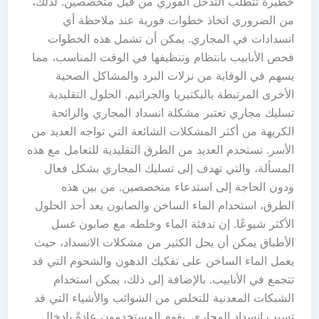
خطيرة تتطلب التدخل الفوري من قبل متخصصين. لذلك،
من الضروري اتخاذ خطوات فورية عند ملاحظة أي
انسدادات في المجاري. يمكن أن تشمل هذه الخطوات
فحص الأنابيب بانتظام وتنظيفها في الوقت المناسب، مما
يسهم في الوقاية من نزلات البرد والمشاكل الصحية
الأخرى المرتبطة بالبكتيريا والجراثيم. الحلول التقليدية
تسليك مجاري تعتبر مشكلة انسداد المجاري والرائحة
الكريهة من أكثر المشكلات الشائعة التي تواجه العديد من
الأسر. تستخدم العديد من الطرق التقليدية للتعامل مع هذه
المسألة، والتي تهدف إلى تسليك المجاري بشكل فعال
ودون الحاجة إلى استدعاء متخصصين. من بين هذه
الطرق، استخدام الماء الساخن والصابون يعد أحد الحلول
الأكثر شيوعًا. إن تدفئة الماء وخلطه مع صابون غسل
الأطباق يمكن أن يحل الكثير من مشكلات الانسداد، حيث
يعمل الماء الساخن على تفكيك الدهون والشحوم التي قد
تتجمع في الأنابيب. بالإضافة إلى ذلك، يمكن استخدام
الشبكات المعدنية للتخلص من الشوائب والأشياء التي قد
تسبب انسداد المجاري. يقوم المستخدمون عادةً بإدخال