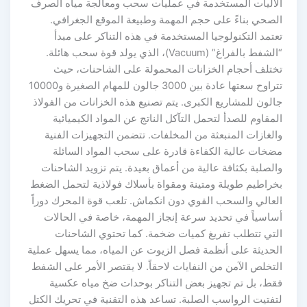
الآليات المستخدمة في عمليات سحب ومعالجة مياه الصرف
الصحي بناءً على حجم المهمة وطبيعة الموقع الجغرافي.
تعتمد التكنولوجيا المستخدمة في هذه التناكر على مبدأ
“الشفط بالفراغ” (Vacuum)، الذي يولد قوة سحب هائلة.
تختلف أحجام الخزانات المحمولة على الشاحنات، حيث
تتراوح سعتها عادة بين 3000 جالون للمهام الصغيرة و10000
جالون للمشاريع الكبرى. يتم تصنيع هذه الخزانات من الفولاذ
المقاوم للصدأ لتحمل التآكل الناتج عن المواد الكيميائية
والغازات المنبعثة من المخلفات. تتضمن التجهيزات الفنية
مضخات عالية الكفاءة قادرة على سحب المواد السائلة
والصلبة بكثافة عالية من أعماق بعيدة. يتم تزويد الشاحنات
بخراطيم طويلة ومتينة ومقواة بأسلاك فولاذية لتحمل الضغط
العالي والسحب القوي دون انكماش. تلعب قوة المحرك دوراً
أساسياً في تحديد سرعة إنجاز المهمة، خاصة في الحالات
التي تتطلب تفريغ كميات ضخمة. كما تحتوي الشاحنات
الحديثة على أنظمة فصل الزيوت عن المياه، مما يسهل عملية
التخلص الآمن من النفايات لاحقاً. لا يقتصر الأمر على الشفط
فقط، بل تم تجهيز بعض التناكر بوحدات ضخ مياه عكسية
لتفتيت الرواسب الصلبة. تساعد هذه التقنية في تحريك الكتل