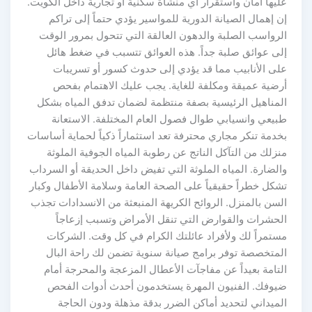
عليها أمان واستقرار أي منشأة سكنية أو تجارية داخل الكويت.
إن إهمال الصيانة الدورية للمواسير يؤدي حتماً إلى تراكم
الرواسب الصلبة والدهون العالقة التي تتحول بمرور الوقت
إلى عوائق صلبة جداً. هذه العوائق تتسبب في ضغط هائل
على الأنابيب مما قد يؤدي إلى حدوث كسور أو تسريبات
أرضية عميقة ومكلفة للغاية. يجب عليك الاهتمام بفحص
المناهيل الرئيسية بصفة منتظمة لضمان تدفق المياه بشكل
طبيعي وانسيابي طوال فصول العام المختلفة. الاستعانة
بخدمة تنكر مجاري محترفة تعد استثماراً ذكياً لحماية أساسات
منزلك من التآكل الناتج عن رطوبة المياه الجوفية الملوثة
والضارة. المياه الملوثة التي تفيض داخل الحديقة أو السرداب
تشكل خطراً حقيقياً على الصحة العامة وسلامة الأطفال وكبار
السن بالمنزل. الروائح الكريهة المنبعثة من الانسدادات تجذب
الحشرات والقوارض التي تنقل الأمراض وتسبب إزعاجاً
مستمراً لك ولأفراد عائلتك الكرام في كل وقت. الشركات
المتخصصة توفر برامج صيانة سنوية تضمن لك راحة البال
التامة بعيداً عن مفاجآت الأعطال المزعجة والمحرجة أمام
ضيوفك. الفنيون المهرة يستخدمون أحدث أدوات الفحص
الميداني لتحديد أماكن الضرر بدقة مذهلة ودون الحاجة