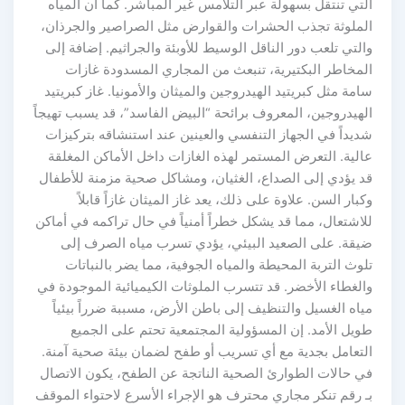
التي تنتقل بسهولة عبر التلامس غير المباشر. كما أن المياه
الملوثة تجذب الحشرات والقوارض مثل الصراصير والجرذان،
والتي تلعب دور الناقل الوسيط للأوبئة والجراثيم. إضافة إلى
المخاطر البكتيرية، تنبعث من المجاري المسدودة غازات
سامة مثل كبريتيد الهيدروجين والميثان والأمونيا. غاز كبريتيد
الهيدروجين، المعروف برائحة “البيض الفاسد”، قد يسبب تهيجاً
شديداً في الجهاز التنفسي والعينين عند استنشاقه بتركيزات
عالية. التعرض المستمر لهذه الغازات داخل الأماكن المغلقة
قد يؤدي إلى الصداع، الغثيان، ومشاكل صحية مزمنة للأطفال
وكبار السن. علاوة على ذلك، يعد غاز الميثان غازاً قابلاً
للاشتعال، مما قد يشكل خطراً أمنياً في حال تراكمه في أماكن
ضيقة. على الصعيد البيئي، يؤدي تسرب مياه الصرف إلى
تلوث التربة المحيطة والمياه الجوفية، مما يضر بالنباتات
والغطاء الأخضر. قد تتسرب الملوثات الكيميائية الموجودة في
مياه الغسيل والتنظيف إلى باطن الأرض، مسببة ضرراً بيئياً
طويل الأمد. إن المسؤولية المجتمعية تحتم على الجميع
التعامل بجدية مع أي تسريب أو طفح لضمان بيئة صحية آمنة.
في حالات الطوارئ الصحية الناتجة عن الطفح، يكون الاتصال
بـ رقم تنكر مجاري محترف هو الإجراء الأسرع لاحتواء الموقف