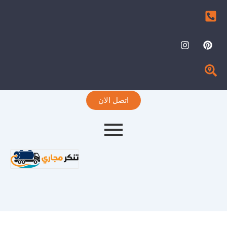
I
P
n
i
s
n
t
t
a
e
g
r
r
e
اتصل الان
a
s
m
t