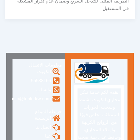
الطريقة المثلى للتدخل السريع وضمان عدم تكرار المشكلة
في المستقبل
معلومات الاتصال
الكويت
55538166
واتساب
نقدم لكم خدمة تنكر
info@tunkirkw.com
مجاري الكويت لشفط
وسحب الجورات
خريطة الموقع
الممتلئة، تخلص فورًا
الرئيسية
من الروائح الكريهة
اتصل بنا
وامتلاء المجاري،
عنا
وحافظ على بيئة صحية