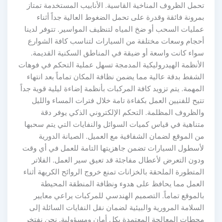
تحمل الظروف المناخية القاسية. الأنابيب المستخدمة تمتاز
بمرونة فائقة وقدرة على تحمل الضغوط العالية جداً أثناء
عمليات السحب أو ضخ المياه لتنظيف المواسير. تتوفر لدينا
أحجام وسعات مختلفة من السيارات لتناسب كافة الشوارع
سواء كانت واسعة أو ضيقة في المناطق السكنية القديمة.
الأنظمة الهيدروليكية المدمجة تسهل عملية التحكم في فوهات
الشفط بدقة عالية مما يضمن نظافة المكان تماماً بعد انتهاء
المهمة. يتم تزويد كافة المركبات بأنظمة إضاءة ليلية قوية جداً
تتيح للفنيين العمل بكفاءة تامة خلال فترات المساء والليل
والظروف المظلمة. التحكم الإلكتروني الذكي يوفر دقة
متناهية في قياس كميات السوائل والنفايات التي يتم سحبها
من الموقع لضمان الشفافية مع العميل. الصيانة الدورية
لأسطول السيارات تضمن جاهزيتها التامة للعمل في أي وقت
ودون التعرض لأعطال مفاجئة قد تعيق سير العمل. الفلاتر
المتطورة الملحقة بالخزانات تمنع خروج الروائح الكريهة أثناء
العمل مما يحافظ على هدوء ونظافة المنطقة المحيطة
بالموقع تماماً. التصميم الهندسي للمركبات يراعي معايير
السلامة المرورية والبيئية لضمان نقل النفايات السائلة إلى
محطات المعالجة المعتمدة بكل أمان ومسؤولية. نحن نفتخر