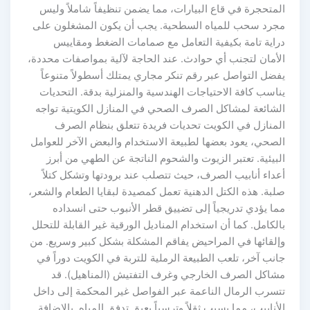
المتحجرة في قاع البيارات، مما يضمن تنظيفاً شاملاً وليس
مجرد سحب للمياه السطحية. يجب أن يكون المشغلون على
دراية تامة بكيفية التعامل مع صمامات الضغط ومقاييس
الأمان لتجنب أي حوادث. عند الحاجة لآلية بمواصفات محددة،
يفضل التواصل عبر رقم تنكر مجاري يمتلك أسطولاً متنوعاً
يناسب كافة الاحتياجات الهندسية والمنزلية بدقة. التحديات
الشائعة لمشاكل الصرف الصحي في المنازل الكويتية تواجه
المنازل في الكويت تحديات فريدة تتعلق بنظام الصرف
الصحي، يعود بعضها لطبيعة الاستخدام والبعض الآخر للعوامل
البيئية. تعتبر الزيوت والشحوم الناتجة عن الطهي من أبرز
أعداء أنابيب الصرف، حيث تتصلب عند برودتها وتشكل كتلاً
صلبة. هذه الكتل الدهنية تعمل كمصيدة لبقايا الطعام والشعر،
مما يؤدي تدريجياً إلى تضييق قطر الأنبوب حتى انسداده
بالكامل. كما أن استخدام المناديل الورقية غير القابلة للتحلل
وإلقائها في المراحيض يفاقم المشكلة بشكل كبير وسريع. من
جانب آخر، تلعب الطبيعة الرملية للتربة في الكويت دوراً في
مشاكل الصرف الخارجي وغرف التفتيش (المناهيل). قد
تتسرب الرمال الناعمة عبر الفواصل غير المحكمة إلى داخل
الأنابيب، مما يسبب ثقلاً وترسباً يعيق تدفق المياه. بالإضافة