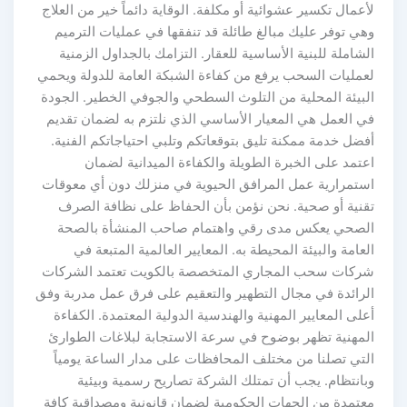
لأعمال تكسير عشوائية أو مكلفة. الوقاية دائماً خير من العلاج
وهي توفر عليك مبالغ طائلة قد تنفقها في عمليات الترميم
الشاملة للبنية الأساسية للعقار. التزامك بالجداول الزمنية
لعمليات السحب يرفع من كفاءة الشبكة العامة للدولة ويحمي
البيئة المحلية من التلوث السطحي والجوفي الخطير. الجودة
في العمل هي المعيار الأساسي الذي نلتزم به لضمان تقديم
أفضل خدمة ممكنة تليق بتوقعاتكم وتلبي احتياجاتكم الفنية.
اعتمد على الخبرة الطويلة والكفاءة الميدانية لضمان
استمرارية عمل المرافق الحيوية في منزلك دون أي معوقات
تقنية أو صحية. نحن نؤمن بأن الحفاظ على نظافة الصرف
الصحي يعكس مدى رقي واهتمام صاحب المنشأة بالصحة
العامة والبيئة المحيطة به. المعايير العالمية المتبعة في
شركات سحب المجاري المتخصصة بالكويت تعتمد الشركات
الرائدة في مجال التطهير والتعقيم على فرق عمل مدربة وفق
أعلى المعايير المهنية والهندسية الدولية المعتمدة. الكفاءة
المهنية تظهر بوضوح في سرعة الاستجابة لبلاغات الطوارئ
التي تصلنا من مختلف المحافظات على مدار الساعة يومياً
وبانتظام. يجب أن تمتلك الشركة تصاريح رسمية وبيئية
معتمدة من الجهات الحكومية لضمان قانونية ومصداقية كافة