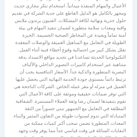
الأعمال والمهام المنفذة ميدانياً. استخدام تنكر مجاري حديث
ومجهز بالكامل هو الدليل القاطع على جدية الشركة في تقديم
حلول جذرية ونهائية لكافة المشكلات. الفنيون يرتدون ملابس
واقية ومعدات سلامة متطورة لضمان تنفيذ المهام في بيئة
آمنة تماماً وبعيدة عن المخاطر الصحية الجسيمة. الخبرة
الطويلة في التعامل مع المناهيل العميقة والوصلات المعقدة
تقلل بشكل كبير من احتمالية وقوع أخطاء فنية أثناء العمل.
التكنولوجيا الحديثة تساعدنا في تحديد مواقع الانسداد بدقة
متناهية عبر استخدام كاميرات التصوير الداخلي والألياف
البصرية المتطورة والذكية جداً. الأسعار التنافسية يجب أن
ترتبط دائماً بمستوى جودة الخدمة النهائية التي يحصل عليها
العميل في منزله أو مقر عمله الخاص. الشركات الناجحة هي
التي توفر ضمانات حقيقية وموثقة على كافة الأعمال التي
تقوم بتنفيذها لضمان رضا وثقة العملاء المستمرة. الشفافية
المطلقة في التعامل مع الجمهور تبني جسوراً من الثقة
المتبادلة التي تدوم لسنوات طويلة من التعاون المثمر والبناء.
المعدات المتطورة تضمن سحب أكبر كميات ممكنة من
النفايات السائلة في وقت قياسي جداً مما يوفر وقت وجهد