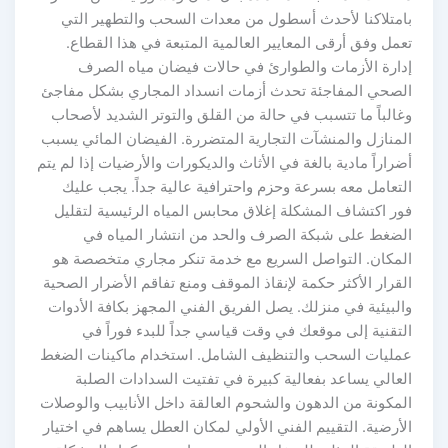
بامتلاكنا لأحدث أسطول من معدات السحب والتطهير التي
تعمل وفق أرقى المعايير العالمية المتبعة في هذا القطاع.
إدارة الأزمات والطوارئ في حالات فيضان مياه الصرف
الصحي المفاجئة تحدث أزمات انسداد المجاري بشكل مفاجئ
وغالباً ما تتسبب في حالة من القلق والتوتر الشديد لأصحاب
المنازل والمنشآت التجارية المتضررة. الفيضان المائي يسبب
أضراراً مادية بالغة في الأثاث والديكورات والأرضيات إذا لم يتم
التعامل معه بسرعة وحزم واحترافية عالية جداً. يجب عليك
فور اكتشاف المشكلة إغلاق محابس المياه الرئيسية لتقليل
الضغط على شبكة الصرف والحد من انتشار المياه في
المكان. التواصل السريع مع خدمة تنكر مجاري متخصصة هو
القرار الأكثر حكمة لإنقاذ الموقف ومنع تفاقم الأضرار الصحية
والبيئية في منزلك. يصل الفريق الفني المجهز بكافة الأدوات
التقنية إلى موقعك في وقت قياسي جداً للبدء فوراً في
عمليات السحب والتنظيف الشامل. استخدام ماكينات الضغط
العالي يساعد بفعالية كبيرة في تفتيت السدادات الصلبة
المكونة من الدهون والشحوم العالقة داخل الأنابيب والوصلات
الأرضية. التقييم الفني الأولي لمكان العطل يساهم في اختيار