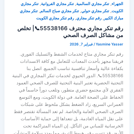
,
,
,
الجهراء
تنكر مجاري السالمية
تنكر مجاري الفروانية
تنكر مجاري
,
,
,
الكويت
تنكر مجاري حولي
تنكر مجاري صباح السالم
تنكر مجاري
,
,
مبارك الكبير
رقم تنكر مجاري
رقم تنكر مجاري الكويت
رقم تنكر مجاري محترف 55538166📞| تخلص
من مشاكل الصرف الصحي
Yasmine Yasser
/
فبراير 7, 2026
رقم تنكر مجاري متاح لخدمات الشفط والتسليك الفوري.
فريقنا مجهز بأحدث المعدات للتعامل مع كافة الانسدادات
بكفاءة عالية وأسعار تنافسية تناسب الجميع. اتصل بنا
55538166📞. الدور الحيوي لخدمات تنكر المجاري في البنية
التحتية الحضرية تعتبر البنية التحتية للصرف الصحي العمود
الفقري لأي مجتمع حضري متطور، وتلعب دوراً حاسماً في
الحفاظ على الصحة العامة. في دولة الكويت، ومع التوسع
العمراني السريع، زاد الضغط بشكل ملحوظ على شبكات
الصرف الصحي العامة والخاصة. لم تعد المسألة تقتصر فقط
على نقل المياه العادمة، بل تتعداها إلى حماية الأساسات
الخرسانية للمباني من التآكل. إن المياه المتراكمة تحت
الأرض قد تتسبب في هبوط التربة، مما يهدد سلامة المنشآت