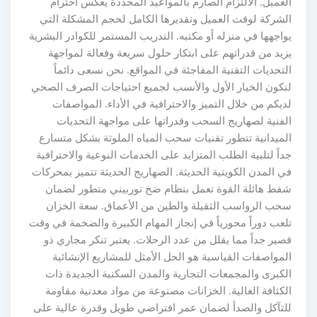
العميل. الالتزام الصارم بالمواعيد المحددة يعكس احترام
الشركة لوقت العميل وتقديرها الكامل لحجم المشكلة التي
يواجهها في منزله أو مكتبه. التدريب المستمر للكوادر البشرية
يزيد من قدراتهم على ابتكار حلول سريعة وفعالة لمواجهة
التحديات التقنية المفاجئة في المواقع. نحن نسعى دائماً
لنكون الخيار الأول والأنسب لجميع احتياجات الصرف الصحي
لديكم من خلال التميز والاحترافية في الأداء. المواصفات
الفنية لصهاريج السحب وقدراتها على مواجهة التحديات
الميدانية تتطور تقنيات سحب المياه الملوثة بشكل متسارع
جداً لتلبية الطلب المتزايد على الخدمات النوعية والاحترافية
في المدن الكويتية الحديثة. الصهاريج الحديثة تتميز بمحركات
شفط هائلة القوة تعمل بنظام ضخ توربيني متطور لضمان
سحب الرواسب الثقيلة والطين من الأعماق. سعة الخزان
تلعب دوراً محورياً في إنجاز المهام الكبيرة والضخمة في وقت
قصير جداً مما يقلل من عدد الرحلات. يعتبر تنكر مجاري ذو
المواصفات القياسية هو الحل الأمثل للمشاريع الإنشائية
الكبرى والمجمعات التجارية والمدن السكنية الجديدة ذات
الكثافة العالية. الخزانات مصنوعة من مواد معدنية مقاومة
للتآكل والصدأ لضمان عمر افتراضي طويل وقدرة عالية على