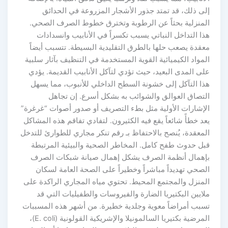
إلى ذلك، قد تمتد جذور الأشجار المزروعة في الحدائق
المنزلية بحثاً عن الرطوبة وتخترق خطوط الصرف الصحي.
هذا التداخل النباتي يسبب تكسراً في الأنابيب وانسدادات
معقدة يصعب حلها بالطرق التقليدية البسيطة. تتسبب أيضاً
المواد الكيميائية القوية المستخدمة في التنظيف بآثار سلبية
على المدى البعيد، حيث تؤدي لتآكل الأنابيب القديمة. يؤدي
هذا التآكل إلى خشونة السطح الداخلي للأنبوب، مما يسهل
التصاق العوالق والشوائب به بشكل أسرع. إن تجاهل
الإشارات الأولية مثل بطء التصريف أو صدور أصوات “غرغرة”
يعد خطأً شائعاً يقع فيه الكثيرون. لتفادي تفاقم هذه المشاكل
المعقدة، يُنصح بالاحتفاظ بـ رقم تنكر مجاري للطوارئ للتدخل
قبل حدوث طفح كامل. المخاطر الصحية والبيئية المرتبطة
بإهمال أنظمة الصرف يشكل إهمال صيانة شبكات الصرف
الصحي تهديداً مباشراً وخطيراً على الصحة العامة لسكان
المنزل والمجتمع المحيط. تحتوي مياه المجاري الراكدة على
ملايين البكتيريا الضارة والفيروسات والطفيليات التي قد
تسبب أمراضاً معوية وجلدية خطيرة. من أشهر هذه المسببات
المرضية بكتيريا السالمونيلا والإشريكية القولونية (E. coli)،