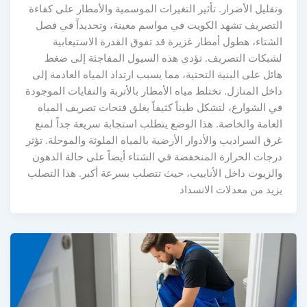
وتقليل الأضرار. تأثير التغيرات الموسمية والأمطار على كفاءة
التصريف تشهد الكويت في مواسم معينة، وتحديداً في فصل
الشتاء، هطول أمطار غزيرة قد تفوق القدرة الاستيعابية
لشبكات التصريف. تؤدي هذه السيول المفاجئة إلى ضغط
هائل على البنية التحتية، مما يسبب ارتداد المياه العادمة إلى
داخل المنازل. تختلط مياه الأمطار بالأتربة والنفايات الموجودة
في الشوارع، لتشكل طيناً كثيفاً يغلق فتحات تصريف المياه
العامة والخاصة. هذا الوضع يتطلب استجابة سريعة جداً لمنع
غرق السراديب والأدوار الأرضية بالمياه الملوثة والموحلة. تؤثر
درجات الحرارة المنخفضة في الشتاء أيضاً على حالة الدهون
والزيوت داخل الأنابيب، حيث تتصلب بسرعة أكبر. هذا التصلب
يزيد من معدلات الانسداد