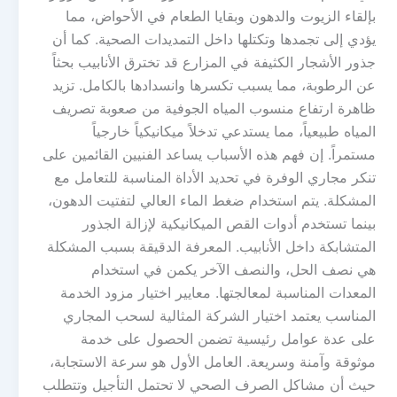
بإلقاء الزيوت والدهون وبقايا الطعام في الأحواض، مما
يؤدي إلى تجمدها وتكتلها داخل التمديدات الصحية. كما أن
جذور الأشجار الكثيفة في المزارع قد تخترق الأنابيب بحثاً
عن الرطوبة، مما يسبب تكسرها وانسدادها بالكامل. تزيد
ظاهرة ارتفاع منسوب المياه الجوفية من صعوبة تصريف
المياه طبيعياً، مما يستدعي تدخلاً ميكانيكياً خارجياً
مستمراً. إن فهم هذه الأسباب يساعد الفنيين القائمين على
تنكر مجاري الوفرة في تحديد الأداة المناسبة للتعامل مع
المشكلة. يتم استخدام ضغط الماء العالي لتفتيت الدهون،
بينما تستخدم أدوات القص الميكانيكية لإزالة الجذور
المتشابكة داخل الأنابيب. المعرفة الدقيقة بسبب المشكلة
هي نصف الحل، والنصف الآخر يكمن في استخدام
المعدات المناسبة لمعالجتها. معايير اختيار مزود الخدمة
المناسب يعتمد اختيار الشركة المثالية لسحب المجاري
على عدة عوامل رئيسية تضمن الحصول على خدمة
موثوقة وآمنة وسريعة. العامل الأول هو سرعة الاستجابة،
حيث أن مشاكل الصرف الصحي لا تحتمل التأجيل وتتطلب