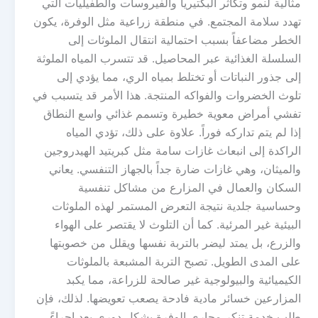
مثالية لنمو وتكاثر البكتيريا والفيروسات والطفيليات التي
تهدد سلامة المجتمع. في منطقة زراعية مثل الوفرة، يكون
الخطر مضاعفاً بسبب احتمالية انتقال الملوثات إلى
السلسلة الغذائية عبر المحاصيل. قد تتسرب المياه الملوثة
إلى جذور النباتات أو تختلط بمياه الري، مما يؤدي إلى
تلوث الخضروات والفواكه المنتجة. هذا الأمر قد يتسبب في
تفشي أمراض معوية خطيرة وتسمم غذائي واسع النطاق
إذا لم يتم تداركه فوراً. علاوة على ذلك، تؤدي المياه
الراكدة إلى انبعاث غازات سامة مثل كبريتيد الهيدروجين
والميثان، وهي غازات ضارة جداً بالجهاز التنفسي. يعاني
السكان والعمال في المزارع من مشاكل تنفسية
وحساسية جلدية نتيجة التعرض المستمر لهذه الملوثات
البيئية غير المرئية. كما أن التلوث لا يقتصر على الهواء
والزرع، بل يمتد ليضر بالتربة نفسها ويقلل من خصوبتها
على المدى الطويل. تصبح التربة المشبعة بالملوثات
الكيميائية والبيولوجية غير صالحة للزراعة، مما يكبد
المزارعين خسائر مادية فادحة يصعب تعويضها. لذلك، فإن
طلب خدمة تنكر مجاري الوفرة بشكل دوري يعد إجراءً