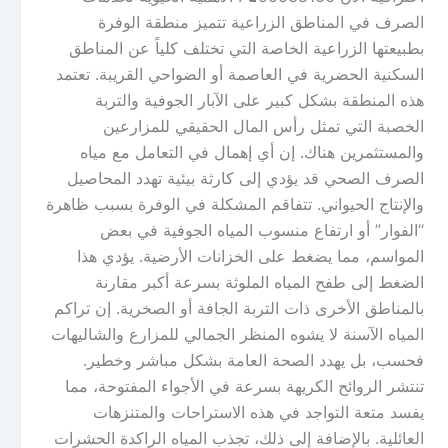
الصرف في المناطق الزراعية تتميز منطقة الوفرة
بطبيعتها الزراعية الخاصة التي تختلف كلياً عن المناطق
السكنية الحضرية في العاصمة أو الضواحي القريبة. تعتمد
هذه المنطقة بشكل كبير على الآبار الجوفية والتربة
الخصبة التي تمثل رأس المال الحقيقي للمزارعين
والمستثمرين هناك. إن أي إهمال في التعامل مع مياه
الصرف الصحي قد يؤدي إلى كارثة بيئية تهدد المحاصيل
والإنتاج الحيواني. تتفاقم المشكلة في الوفرة بسبب ظاهرة
“الفوار” أو ارتفاع منسوب المياه الجوفية في بعض
المواسم، مما يضغط على الخزانات الأرضية. يؤدي هذا
الضغط إلى طفح المياه الملوثة بسرعة أكبر مقارنة
بالمناطق الأخرى ذات التربة الجافة أو الصخرية. إن تراكم
المياه الآسنة لا يشوه المنظر الجمالي للمزارع والشاليهات
فحسب، بل يهدد الصحة العامة بشكل مباشر وخطير.
تنتشر الروائح الكريهة بسرعة في الأجواء المفتوحة، مما
يفسد متعة التواجد في هذه الاستراحات والمتنزهات
العائلية. بالإضافة إلى ذلك، تجذب المياه الراكدة الحشرات