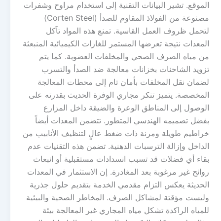
الموقع. تشير البيانات التقنية إلى استخدام مراوح وشفرات
مصنوعة من الفولاذ المقاوم للصدأ (Corten Steel)
لتحمل ظروف العمل القاسية. تمنع هذه المواد تآكل
المعدات نتيجة تعرضها المستمر للغازات الكيميائية المنبعثة
من مياه الصرف الصحي والمخلفات العضوية. كما يتم
تزويد الشاحنات بخزانات معالجة ضد الصدأ والتسرب
لضمان نقل المخلفات بأمان تام إلى محطات المعالجة
المخصصة. يتميز تنكر مجاري الوفرة الحديث بقدرته على
الوصول إلى المناطق الوعرة والضيقة داخل المزارع
بفضل تصميمه الهندسي المتطور. تتضمن المعدات أيضاً
خراطيم طويلة ومرنة ذات ضغط عالٍ لتنظيف الأنابيب من
الداخل وإزالة الترسبات الدهنية. تضمن هذه التقنيات عدم
بقاء أي فضلات قد تسبب انسدادات مستقبلية أو انبعاث
روائح غير مرغوبة بعد المغادرة. إن الاستثمار في المعدات
الحديثة يعكس التزام مقدمي الخدمة بتقديم حلول جذرية
وليست مؤقتة لمشاكل الصرف. المخاطر الصحية والبيئية
للمياه الراكدة تشكل مياه المجاري غير المعالجة بيئة