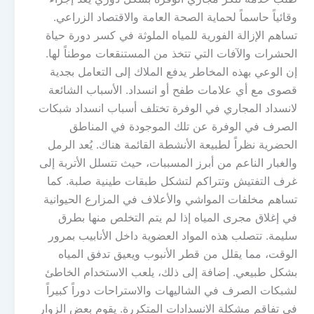
وقائياً حاسماً لحماية الصحة العامة والاقتصاد الزراعي.
تساهم الإزالة الفورية للمياه الملوثة في كسر دورة حياة
الحشرات والآفات التي تتخذ من المستنقعات موطناً لها.
إن الوعي بهذه المخاطر يدفع الملاك إلى التعامل بجدية
قصوى مع أي علامات طفح أو انسداد. الأسباب الشائعة
لانسداد المجاري في الوفرة تختلف أسباب انسداد شبكات
الصرف في الوفرة عن تلك الموجودة في المناطق
الحضرية نظراً لطبيعة الأنشطة القائمة هناك. يُعد الرمل
والغبار الناعم من أبرز المسببات، حيث تتسلل الأتربة إلى
غرف التفتيش وتتراكم لتشكل طبقات طينية صلبة. كما
تساهم مخلفات المواشي والأعلاف في المزارع الحيوانية
في إغلاق مجرى المياه إذا لم يتم التخلص منها بطرق
سليمة. تتصلب هذه المواد العضوية داخل الأنابيب بمرور
الوقت، مما يقلل من قطر الأنبوب ويعيق تدفق المياه
بشكل طبيعي. إضافة إلى ذلك، يلعب الاستخدام الخاطئ
لشبكات الصرف في الشاليهات والاستراحات دوراً كبيراً
في تفاقم مشكلة الانسدادات المتكررة. يقوم بعض الزوار