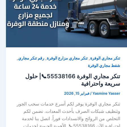
,
,
,
تنكر مجاري الوفرة
تنكر مجاري مزارع الوفرة
رقم تنكر مجاري
شفط مجاري الوفرة
تنكر مجاري الوفرة 55538166📞| حلول
سريعة واحترافية
Yasmine Yasser
/
فبراير 15, 2026
تنكر مجاري الوفرة يوفر لكم أسرع خدمات سحب الجور
وتنظيف شبكات الصرف بأحدث المعدات. نضمن لكم
التخلص من الروائح والانسدادات فوراً. اتصل بنا لخدمة
احترافية الآن 55538166📞. الأهمية الحيوية لخدمات