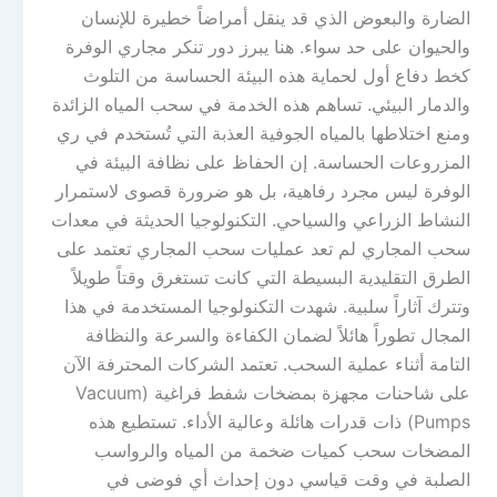
الضارة والبعوض الذي قد ينقل أمراضاً خطيرة للإنسان
والحيوان على حد سواء. هنا يبرز دور تنكر مجاري الوفرة
كخط دفاع أول لحماية هذه البيئة الحساسة من التلوث
والدمار البيئي. تساهم هذه الخدمة في سحب المياه الزائدة
ومنع اختلاطها بالمياه الجوفية العذبة التي تُستخدم في ري
المزروعات الحساسة. إن الحفاظ على نظافة البيئة في
الوفرة ليس مجرد رفاهية، بل هو ضرورة قصوى لاستمرار
النشاط الزراعي والسياحي. التكنولوجيا الحديثة في معدات
سحب المجاري لم تعد عمليات سحب المجاري تعتمد على
الطرق التقليدية البسيطة التي كانت تستغرق وقتاً طويلاً
وتترك آثاراً سلبية. شهدت التكنولوجيا المستخدمة في هذا
المجال تطوراً هائلاً لضمان الكفاءة والسرعة والنظافة
التامة أثناء عملية السحب. تعتمد الشركات المحترفة الآن
على شاحنات مجهزة بمضخات شفط فراغية (Vacuum
Pumps) ذات قدرات هائلة وعالية الأداء. تستطيع هذه
المضخات سحب كميات ضخمة من المياه والرواسب
الصلبة في وقت قياسي دون إحداث أي فوضى في