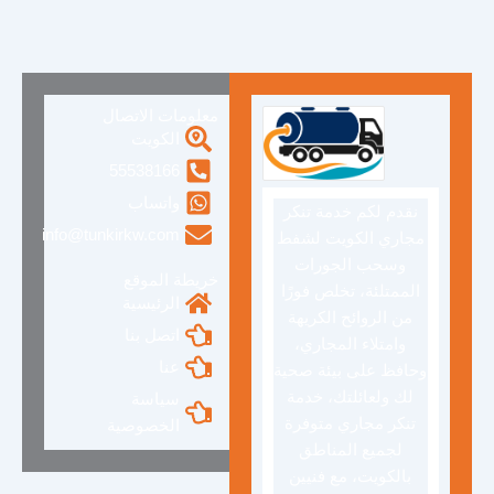
معلومات الاتصال
الكويت
55538166
واتساب
نقدم لكم خدمة تنكر
info@tunkirkw.com
مجاري الكويت لشفط
وسحب الجورات
خريطة الموقع
الممتلئة، تخلص فورًا
الرئيسية
من الروائح الكريهة
اتصل بنا
وامتلاء المجاري،
عنا
وحافظ على بيئة صحية
لك ولعائلتك، خدمة
سياسة
تنكر مجاري متوفرة
الخصوصية
لجميع المناطق
بالكويت، مع فنيين