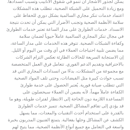
يمكن لجذور الأشجار أن تنمو في شقوق الأنابيب وتسبب انسدادها.
ومع زيادة التحميل على الشبكة الصحية، تتطلب هذه المشكلات
اعتماد خدمات تنكر مجاري السالمية بشكل دوري للحفاظ على
سلامة الأنظمة الصحية وتجنب الأضرار التي يمكن أن تحدث نتيجة
الانسداد. خدمات الطوارئ على مدار الساعة تعتبر خدمات الطوارئ
في مجال تنكر المجاري السالمية عاملاً حيوياً لضمان سلامة
وكفاءة الشبكات الصحية. تتوفر هذه الخدمات على مدار الساعة،
مما يضمن تلبية احتياجات العملاء في أي وقت من اليوم أو الليل.
إن الاستجابة السريعة للحالات الطارئة تعكس التزام الشركات
بالاحترافية وتقديم الدعم الفوري. تتعامل فرق العمل المتخصصة
مع مجموعة من المشكلات، بدءًا من انسدادات المجاري التي قد
تسبب حوادث كبيرة مثل الفيضانات، وحتى تلف المواد الصحية
التي تتطلب صيانة فورية. يُعتبر الحصول على خدمة طوارئ
الكفاءة عاملاً مهماً، لأنه يضمن أن العملاء سيحصلون على
المساعدة اللازمة دون الحاجة إلى الانتظار لفترات طويلة، وهو ما
قد يؤدي إلى تفاقم المشاكل الصحية. تتميز خدمات الطوارئ
بالقدرة على استخدام أحدث التقنيات والمعدات، مما يسهل
الكشف عن المشاكل وحلها بفعالية. يتمتع الفنيون المدربون بخبرة
واسعة في التعامل مع جميع أنواع الأنظمة الصحية، مما يتيح لهم