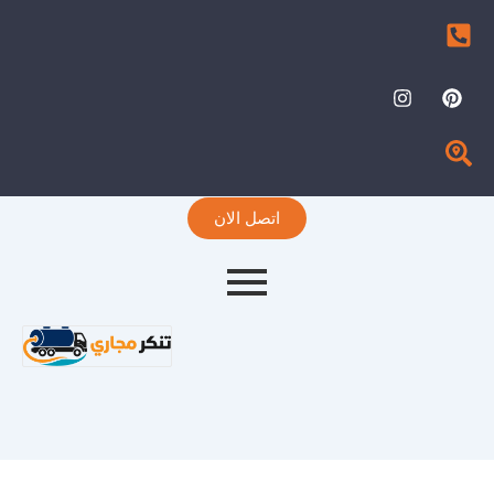
I
P
n
i
s
n
t
t
a
e
g
r
r
e
اتصل الان
a
s
m
t