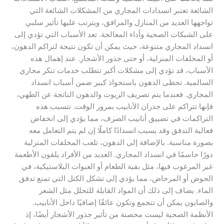
الشائعة تعتبر انسدادات المجاري من المشكلات الشائعة التي
تواجهها العديد من المنازل والمرافق، ويترتب عليها تأثير سلبي
على الشبكات الصحية وأداء المعالجة. تعد الأسباب التي تؤدي إلى
انسداد المجاري متنوعة، حيث يمكن أن تكون نتيجة لتراكم الدهون،
أو المخلفات المنزلية، أو حتى جذور الأشجار. عند إهمال هذه
الأسباب، قد تؤدي إلى مشكلات أكبر تتطلب خدمات تنكر مجاري
السالمية. تحظى الدهون باستحواذ كبير ضمن أسباب انسداد
المجاري. فعندما يتم تصريف الزيوت والدهون الناتجة عن الطهي،
فإنها تتراكم على جدران الأنابيب بمرور الوقت. تتسبب هذه
التراكمات في تضييق أنابيب الصرف، مما يؤدي إلى انخفاض
فعالية التدفق وقد يسبب انسدادًا كاملًا إن لم يتم التعامل معه
بصورة مناسبة. بالإضافة إلى الدهون، تلعب المخلفات المنزلية
دورًا حاسمًا في انسداد المجاري. العديد من الأفراد يلقون الأطعمة
غير المرغوب فيها، مثل بقية الطعام أو العبوات البلاستيكية، في
الحوض أو المرحاض، مما يؤدي إلى تشكل الكتل التي تمنع تدفق
الماء. يضاف إلى ذلك أن المواد القابلة للتحلل مثل الشعر
والصابون يمكن أن تتجمع وتكون عائقًا إضافيًا داخل الأنابيب.
الأنظمة الصحية ليست محصنة من تأثير جذور الأشجار أيضًا، إذ