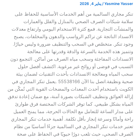
Yasmine Yasser
/
يناير 4, 2026
تنكر مجاري السالمية من أهم الخدمات الأساسية للحفاظ على
سلامة شبكات الصرف الصحي بالمنازل والفلل والعمارات
والمنشآت التجارية. فمع كثرة الاستخدام اليومي وارتفاع معدلات
الانسداد الناتجة عن تراكم الرواسب والدهون والمخلفات، يصبح
وجود تنكر. متخصّص في السحب والتنظيف ضرورة وليس خيارًا.
وتتميز هذه الخدمة بالسرعة والدقة وقدرتها على معالجة
الانسدادات المفاجئة وسحب مياه الصرف من أماكن. التجمع دون
التسبب في فوضى أو روائح غير مرغوبة. اكتشف أفضل حلول
سحب المياه ومعالجة الانسدادات بأحدث التقنيات لضمان بيئة
صحية ونظيفة.اتصل بنا الآن 55538166 .يعمل تنكر المجاري في
الكويت باستخدام أحدث المعدات والمضخات القوية التي تُمكّن من
إزالة العوائق وتنظيف الشبكات بصورة آمنة، مع ضمان إعادة تدفق
المياه بشكل طبيعي. كما توفر الشركات المختصة فرق طوارئ
على مدار الساعة للتعامل مع الحالات الحرجة، مما يمنح العميل
راحة وأمانًا وسرعة إنجاز بأقل تكلفة. أهمية خدمات تنكر المجاري
تعتبر خدمات تنكر المجاري في السالمية جزءًا أساسيًا من نظام
الصرف الصحي، حيث تلعب دورًا حيويًا في الحفاظ على صحة