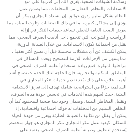
وسلامة الشبكات الصحية. يُعزى ذلك إلى قدرتها على منع
الانسدادات والتخلص الفعال من المخلفات، مما يضمن عمل
النظام بشكل سليم ودون عوائق. إن انسداد المجاري يمكن أن
يؤدي إلى مشاكل كبيرة، بما في ذلك الفيضانات وتلوث المياه، مما
يعرض الصحة العامة للخطر. تساعد خدمات التنكر في إزالة
الرواسب والشوائب التي تتجمع داخل أنابيب الصرف الصحي، مما
يقلل من احتمالية تكوّن الانسدادات. من خلال الصيانة الدورية،
يمكن الكشف عن أي مشكلات محتملة قبل أن تصبح أكثر تعقيدًا،
مما يسهل من الإجراءات اللازمة للتصحيح ويحدد المشاكل في
مراحلها المبكرة. فمع زيادة استخدام أنظمة الصرف الصحي في
المناطق السكنية والتجارية، فإن الحاجة لتلك الخدمات تصبح أشد
أهمية. علاوة على ذلك، يُعد تقديم خدمات تنكر المجاري في
السالمية جزءًا من استراتيجية شاملة تهدف إلى تعزيز الاستدامة
البيئية. حيث تُسهم هذه الخدمات في تحسين جودة مياه الصرف،
وتقليل المخاطر البيئية، وضمان وجود بيئة صحية للمجتمع. كما أن
التخلص السليم من المخلفات له فوائد اجتماعية واقتصادية، إذ
يمكن أن يقلل من تكاليف الصيانة الطارئة ويعزز من جودة الحياة
للسكان. كيفية عمل تنكر المجاري تنكر المجاري هو جهاز متخصص
يُستخدم لتنظيف وصيانة أنظمة الصرف الصحي. يعتمد على