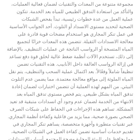
مجموعة متنوعة من المعدات والتقنيات لضمان فعالية العمليات،
والتأكد من استعادة التدفق الطبيعي للمياه بعد الخدمة. تتكون
عملية العمل من عدة خطوات رئيسية، تبدأ بفحص الشبكات
الصحية لتحديد مستوى الانسداد أو التلوث. أحد الجوانب الأساسية
في عمل تنكر المجاري هو استخدام مضخات قوية قادرة على
معالجة الانسدادات الثقيلة. تتضمن هذه المعدات خزانًا لتجميع
المياه المتسخة أو الرواسب الناتجة عن عمليات التنظيف. بالإضافة
إلى ذلك، تستخدم الآلات أنظمة ضغط عالية لخلق قوة دفع تساعد
في إزالة الرواسب العالقة داخل الأنابيب. هذه التقنيات تضمن
تنظيفاً شاملاً وفعّالاً. بعد اكتمال عملية السحب والتنظيف، يتم نقل
المياه الملوثة إلى مواقع معالجة معتمدة، مما يضمن عدم التلوث
البيئي. من المهم لهذه العملية أن تتضمن اختبارات لضمان إعادة
تدفق المياه بشكل طبيعي. يتم فحص مستوى تدفق المياه بعد
الانتهاء من الخدمة لضمان عدم وجود أي انسدادات متبقية قد تعيد
المشكلة. تساهم هذه الإجراءات في الحفاظ على شبكات الصرف
الصحي بصورة صحية، مما يزيد من فاعلية وكفاءة أنظمة المجاري.
عبر تقنيات متطورة وأجهزة متخصصة، يساهم تنكر المجاري في
تقديم خدمات أساسية تضمن كفاءة العمل في الشبكات الصحية،
مما يحافظ على البيئة المحلية وصحة المجتمع. أسباب الانسدادات