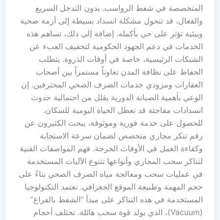
المتخصصة في شفط الرواسب. بدون التدخل السريع
والفعال، قد تتحول مشكلة انسداد بسيطة إلى أزمة صحية
وبيئية تؤثر على حي بأكمله. إضافة إلى ذلك، تساهم هذه
الخدمات في دعم الجهود الحكومية لتخفيف العبء عن
الشبكات الرئيسية، خاصة في أوقات الذروة. يتطلب
الحفاظ على نظافة المدن تعاوناً مستمراً بين أصحاب
العقارات ومزودي خدمات الصرف الصحي المحترفين. إن
الوعي بأهمية الصيانة الدورية يقلل من احتمالية حدوث
انسدادات مفاجئة قد تعطل الحياة اليومية للسكان.
للحصول على خدمة فورية وموثوقة، يبحث الكثيرون عن
رقم تنكر مجاري متخصص لضمان سرعة الاستجابة
وكفاءة العمل في الأوقات الحرجة. فهم المواصفات الفنية
لتناكر سحب المجاري وأنواعها تتنوع الآليات المستخدمة
في عمليات سحب ومعالجة مياه الصرف الصحي بناءً على
حجم المهمة وطبيعة الموقع الجغرافي. تعتمد التكنولوجيا
المستخدمة في هذه التناكر على مبدأ “الشفط بالفراغ”
(Vacuum)، الذي يولد قوة سحب هائلة. تختلف أحجام