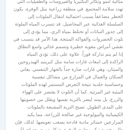
مثالية لنمو وتكاثر البكتيريا والفيروسات والطفيليات التي
تهدد سلامة المجتمع. في منطقة زراعية مثل الوفرة، يكون
الخطر مضاعفاً بسبب احتمالية انتقال الملوثات إلى
السلسلة الغذائية عبر المحاصيل. قد تتسرب المياه الملوثة
إلى جذور النباتات أو تختلط بمياه الري، مما يؤدي إلى
تلوث الخضروات والفواكه المنتجة. هذا الأمر قد يتسبب في
تفشي أمراض معوية خطيرة وتسمم غذائي واسع النطاق
إذا لم يتم تداركه فوراً. علاوة على ذلك، تؤدي المياه
الراكدة إلى انبعاث غازات سامة مثل كبريتيد الهيدروجين
والميثان، وهي غازات ضارة جداً بالجهاز التنفسي. يعاني
السكان والعمال في المزارع من مشاكل تنفسية
وحساسية جلدية نتيجة التعرض المستمر لهذه الملوثات
البيئية غير المرئية. كما أن التلوث لا يقتصر على الهواء
والزرع، بل يمتد ليضر بالتربة نفسها ويقلل من خصوبتها
على المدى الطويل. تصبح التربة المشبعة بالملوثات
الكيميائية والبيولوجية غير صالحة للزراعة، مما يكبد
المزارعين خسائر مادية فادحة يصعب تعويضها. لذلك، فإن
طلب خدمة تنكر مجاري الوفرة بشكل دوري يعد إجراءً