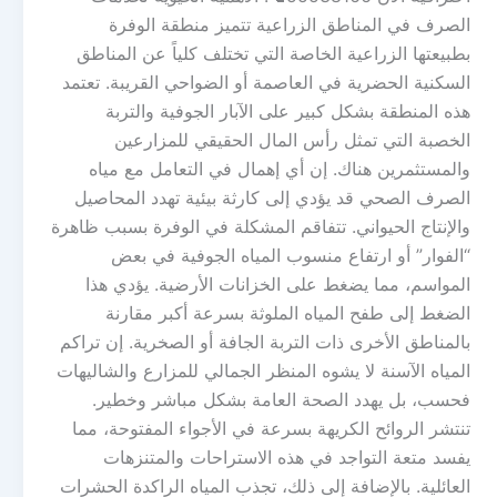
الصرف في المناطق الزراعية تتميز منطقة الوفرة
بطبيعتها الزراعية الخاصة التي تختلف كلياً عن المناطق
السكنية الحضرية في العاصمة أو الضواحي القريبة. تعتمد
هذه المنطقة بشكل كبير على الآبار الجوفية والتربة
الخصبة التي تمثل رأس المال الحقيقي للمزارعين
والمستثمرين هناك. إن أي إهمال في التعامل مع مياه
الصرف الصحي قد يؤدي إلى كارثة بيئية تهدد المحاصيل
والإنتاج الحيواني. تتفاقم المشكلة في الوفرة بسبب ظاهرة
“الفوار” أو ارتفاع منسوب المياه الجوفية في بعض
المواسم، مما يضغط على الخزانات الأرضية. يؤدي هذا
الضغط إلى طفح المياه الملوثة بسرعة أكبر مقارنة
بالمناطق الأخرى ذات التربة الجافة أو الصخرية. إن تراكم
المياه الآسنة لا يشوه المنظر الجمالي للمزارع والشاليهات
فحسب، بل يهدد الصحة العامة بشكل مباشر وخطير.
تنتشر الروائح الكريهة بسرعة في الأجواء المفتوحة، مما
يفسد متعة التواجد في هذه الاستراحات والمتنزهات
العائلية. بالإضافة إلى ذلك، تجذب المياه الراكدة الحشرات