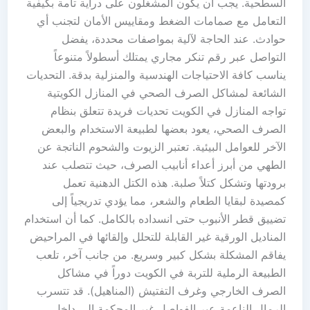
السطحية. يجب أن يكون المشغلون على دراية تامة بكيفية
التعامل مع صمامات الضغط ومقاييس الأمان لتجنب أي
حوادث. عند الحاجة لآلية بمواصفات محددة، يفضل
التواصل عبر رقم تنكر مجاري يمتلك أسطولاً متنوعاً
يناسب كافة الاحتياجات الهندسية والمنزلية بدقة. التحديات
الشائعة لمشاكل الصرف الصحي في المنازل الكويتية
تواجه المنازل في الكويت تحديات فريدة تتعلق بنظام
الصرف الصحي، يعود بعضها لطبيعة الاستخدام والبعض
الآخر للعوامل البيئية. تعتبر الزيوت والشحوم الناتجة عن
الطهي من أبرز أعداء أنابيب الصرف، حيث تتصلب عند
برودتها وتشكل كتلاً صلبة. هذه الكتل الدهنية تعمل
كمصيدة لبقايا الطعام والشعر، مما يؤدي تدريجياً إلى
تضييق قطر الأنبوب حتى انسداده بالكامل. كما أن استخدام
المناديل الورقية غير القابلة للتحلل وإلقائها في المراحيض
يفاقم المشكلة بشكل كبير وسريع. من جانب آخر، تلعب
الطبيعة الرملية للتربة في الكويت دوراً في مشاكل
الصرف الخارجي وغرف التفتيش (المناهيل). قد تتسرب
الرمال الناعمة عبر الفواصل غير المحكمة إلى داخل