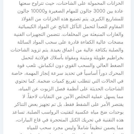
الخزانات المحمولة على الشاحنات، حيث تتراوح سعتها
عادة بين 3000 جالون للمهام الصغيرة و10000 جالون
للمشاريع الكبرى. يتم تصنيع هذه الخزانات من الفولاذ
المقاوم للصدأ لتحمل التآكل الناتج عن المواد الكيميائية
والغازات المنبعثة من المخلفات. تتضمن التجهيزات الفنية
مضخات عالية الكفاءة قادرة على سحب المواد السائلة
والصلبة بكثافة عالية من أعماق بعيدة. يتم تزويد الشاحنات
بخراطيم طويلة ومتينة ومقواة بأسلاك فولاذية لتحمل
الضغط العالي والسحب القوي دون انكماش. تلعب قوة
المحرك دوراً أساسياً في تحديد سرعة إنجاز المهمة، خاصة
في الحالات التي تتطلب تفريغ كميات ضخمة. كما تحتوي
الشاحنات الحديثة على أنظمة فصل الزيوت عن المياه،
مما يسهل عملية التخلص الآمن من النفايات لاحقاً. لا
يقتصر الأمر على الشفط فقط، بل تم تجهيز بعض التناكر
بوحدات ضخ مياه عكسية لتفتيت الرواسب الصلبة. تساعد
هذه التقنية في تحريك الكتل المتحجرة في قاع البيارات،
مما يضمن تنظيفاً شاملاً وليس مجرد سحب للمياه