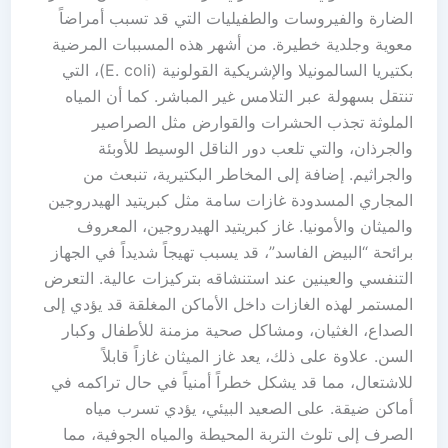
الضارة والفيروسات والطفيليات التي قد تسبب أمراضاً
معوية وجلدية خطيرة. من أشهر هذه المسببات المرضية
بكتيريا السالمونيلا والإشريكية القولونية (E. coli)، التي
تنتقل بسهولة عبر التلامس غير المباشر. كما أن المياه
الملوثة تجذب الحشرات والقوارض مثل الصراصير
والجرذان، والتي تلعب دور الناقل الوسيط للأوبئة
والجراثيم. إضافة إلى المخاطر البكتيرية، تنبعث من
المجاري المسدودة غازات سامة مثل كبريتيد الهيدروجين
والميثان والأمونيا. غاز كبريتيد الهيدروجين، المعروف
برائحة “البيض الفاسد”، قد يسبب تهيجاً شديداً في الجهاز
التنفسي والعينين عند استنشاقه بتركيزات عالية. التعرض
المستمر لهذه الغازات داخل الأماكن المغلقة قد يؤدي إلى
الصداع، الغثيان، ومشاكل صحية مزمنة للأطفال وكبار
السن. علاوة على ذلك، يعد غاز الميثان غازاً قابلاً
للاشتعال، مما قد يشكل خطراً أمنياً في حال تراكمه في
أماكن ضيقة. على الصعيد البيئي، يؤدي تسرب مياه
الصرف إلى تلوث التربة المحيطة والمياه الجوفية، مما