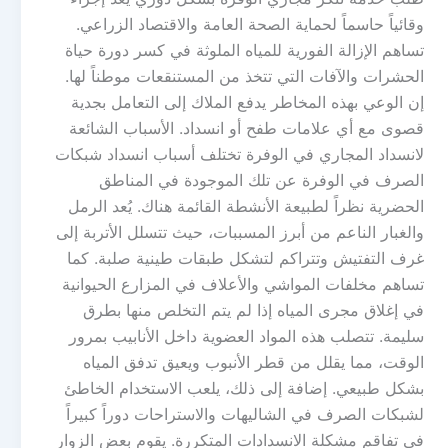
وقائياً حاسماً لحماية الصحة العامة والاقتصاد الزراعي.
تساهم الإزالة الفورية للمياه الملوثة في كسر دورة حياة
الحشرات والآفات التي تتخذ من المستنقعات موطناً لها.
إن الوعي بهذه المخاطر يدفع الملاك إلى التعامل بجدية
قصوى مع أي علامات طفح أو انسداد. الأسباب الشائعة
لانسداد المجاري في الوفرة تختلف أسباب انسداد شبكات
الصرف في الوفرة عن تلك الموجودة في المناطق
الحضرية نظراً لطبيعة الأنشطة القائمة هناك. يُعد الرمل
والغبار الناعم من أبرز المسببات، حيث تتسلل الأتربة إلى
غرف التفتيش وتتراكم لتشكل طبقات طينية صلبة. كما
تساهم مخلفات المواشي والأعلاف في المزارع الحيوانية
في إغلاق مجرى المياه إذا لم يتم التخلص منها بطرق
سليمة. تتصلب هذه المواد العضوية داخل الأنابيب بمرور
الوقت، مما يقلل من قطر الأنبوب ويعيق تدفق المياه
بشكل طبيعي. إضافة إلى ذلك، يلعب الاستخدام الخاطئ
لشبكات الصرف في الشاليهات والاستراحات دوراً كبيراً
في تفاقم مشكلة الانسدادات المتكررة. يقوم بعض الزوار