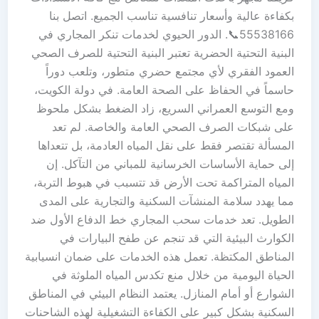
بكفاءة عالية وأسعار تنافسية تناسب الجميع. اتصل بنا
55538166📞. الدور الحيوي لخدمات تنكر المجاري في
البنية التحتية الحضرية تعتبر البنية التحتية للصرف الصحي
العمود الفقري لأي مجتمع حضري متطور، وتلعب دوراً
حاسماً في الحفاظ على الصحة العامة. في دولة الكويت،
ومع التوسع العمراني السريع، زاد الضغط بشكل ملحوظ
على شبكات الصرف الصحي العامة والخاصة. لم تعد
المسألة تقتصر فقط على نقل المياه العادمة، بل تتعداها
إلى حماية الأساسات الخرسانية للمباني من التآكل. إن
المياه المتراكمة تحت الأرض قد تتسبب في هبوط التربة،
مما يهدد سلامة المنشآت السكنية والتجارية على المدى
الطويل. تعد خدمات سحب المجاري خط الدفاع الأول ضد
الكوارث البيئية التي قد تنجم عن طفح البيارات في
المناطق المكتظة. تعمل هذه الخدمات على ضمان انسيابية
الحياة اليومية من خلال منع تكدس المياه الملوثة في
الشوارع أو أمام المنازل. يعتمد النظام البيئي في المناطق
السكنية بشكل كبير على الكفاءة التشغيلية لهذه الشاحنات