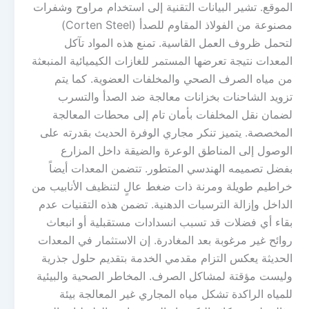
الموقع. تشير البيانات التقنية إلى استخدام مراوح وشفرات
مصنوعة من الفولاذ المقاوم للصدأ (Corten Steel)
لتحمل ظروف العمل القاسية. تمنع هذه المواد تآكل
المعدات نتيجة تعرضها المستمر للغازات الكيميائية المنبعثة
من مياه الصرف الصحي والمخلفات العضوية. كما يتم
تزويد الشاحنات بخزانات معالجة ضد الصدأ والتسرب
لضمان نقل المخلفات بأمان تام إلى محطات المعالجة
المخصصة. يتميز تنكر مجاري الوفرة الحديث بقدرته على
الوصول إلى المناطق الوعرة والضيقة داخل المزارع
بفضل تصميمه الهندسي المتطور. تتضمن المعدات أيضاً
خراطيم طويلة ومرنة ذات ضغط عالٍ لتنظيف الأنابيب من
الداخل وإزالة الترسبات الدهنية. تضمن هذه التقنيات عدم
بقاء أي فضلات قد تسبب انسدادات مستقبلية أو انبعاث
روائح غير مرغوبة بعد المغادرة. إن الاستثمار في المعدات
الحديثة يعكس التزام مقدمي الخدمة بتقديم حلول جذرية
وليست مؤقتة لمشاكل الصرف. المخاطر الصحية والبيئية
للمياه الراكدة تشكل مياه المجاري غير المعالجة بيئة