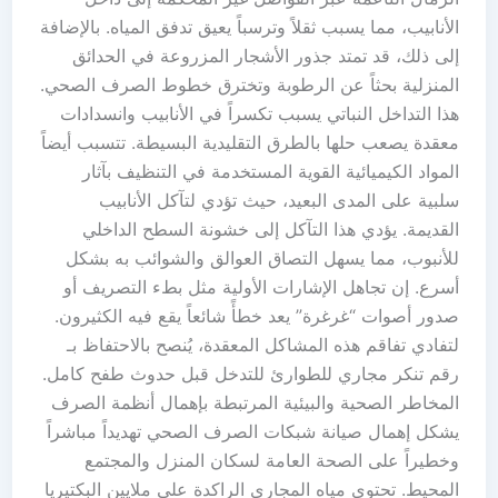
الأنابيب، مما يسبب ثقلاً وترسباً يعيق تدفق المياه. بالإضافة
إلى ذلك، قد تمتد جذور الأشجار المزروعة في الحدائق
المنزلية بحثاً عن الرطوبة وتخترق خطوط الصرف الصحي.
هذا التداخل النباتي يسبب تكسراً في الأنابيب وانسدادات
معقدة يصعب حلها بالطرق التقليدية البسيطة. تتسبب أيضاً
المواد الكيميائية القوية المستخدمة في التنظيف بآثار
سلبية على المدى البعيد، حيث تؤدي لتآكل الأنابيب
القديمة. يؤدي هذا التآكل إلى خشونة السطح الداخلي
للأنبوب، مما يسهل التصاق العوالق والشوائب به بشكل
أسرع. إن تجاهل الإشارات الأولية مثل بطء التصريف أو
صدور أصوات “غرغرة” يعد خطأً شائعاً يقع فيه الكثيرون.
لتفادي تفاقم هذه المشاكل المعقدة، يُنصح بالاحتفاظ بـ
رقم تنكر مجاري للطوارئ للتدخل قبل حدوث طفح كامل.
المخاطر الصحية والبيئية المرتبطة بإهمال أنظمة الصرف
يشكل إهمال صيانة شبكات الصرف الصحي تهديداً مباشراً
وخطيراً على الصحة العامة لسكان المنزل والمجتمع
المحيط. تحتوي مياه المجاري الراكدة على ملايين البكتيريا