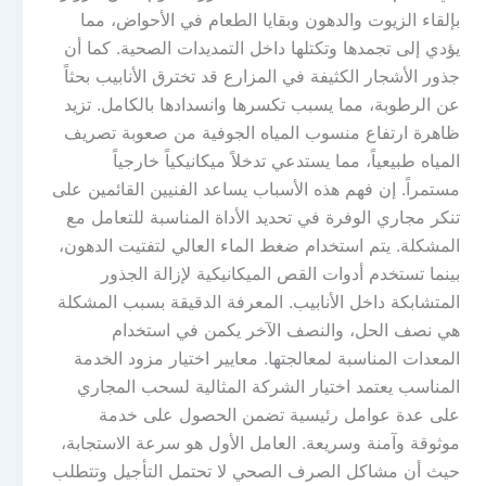
بإلقاء الزيوت والدهون وبقايا الطعام في الأحواض، مما
يؤدي إلى تجمدها وتكتلها داخل التمديدات الصحية. كما أن
جذور الأشجار الكثيفة في المزارع قد تخترق الأنابيب بحثاً
عن الرطوبة، مما يسبب تكسرها وانسدادها بالكامل. تزيد
ظاهرة ارتفاع منسوب المياه الجوفية من صعوبة تصريف
المياه طبيعياً، مما يستدعي تدخلاً ميكانيكياً خارجياً
مستمراً. إن فهم هذه الأسباب يساعد الفنيين القائمين على
تنكر مجاري الوفرة في تحديد الأداة المناسبة للتعامل مع
المشكلة. يتم استخدام ضغط الماء العالي لتفتيت الدهون،
بينما تستخدم أدوات القص الميكانيكية لإزالة الجذور
المتشابكة داخل الأنابيب. المعرفة الدقيقة بسبب المشكلة
هي نصف الحل، والنصف الآخر يكمن في استخدام
المعدات المناسبة لمعالجتها. معايير اختيار مزود الخدمة
المناسب يعتمد اختيار الشركة المثالية لسحب المجاري
على عدة عوامل رئيسية تضمن الحصول على خدمة
موثوقة وآمنة وسريعة. العامل الأول هو سرعة الاستجابة،
حيث أن مشاكل الصرف الصحي لا تحتمل التأجيل وتتطلب