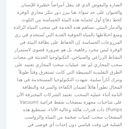
الضارة والبعوض الذي قد ينقل أمراضاً خطيرة للإنسان
والحيوان على حد سواء. هنا يبرز دور تنكر مجاري الوفرة
كخط دفاع أول لحماية هذه البيئة الحساسة من التلوث
والدمار البيئي. تساهم هذه الخدمة في سحب المياه الزائدة
ومنع اختلاطها بالمياه الجوفية العذبة التي تُستخدم في ري
المزروعات الحساسة. إن الحفاظ على نظافة البيئة في
الوفرة ليس مجرد رفاهية، بل هو ضرورة قصوى لاستمرار
النشاط الزراعي والسياحي. التكنولوجيا الحديثة في معدات
سحب المجاري لم تعد عمليات سحب المجاري تعتمد على
الطرق التقليدية البسيطة التي كانت تستغرق وقتاً طويلاً
وتترك آثاراً سلبية. شهدت التكنولوجيا المستخدمة في هذا
المجال تطوراً هائلاً لضمان الكفاءة والسرعة والنظافة
التامة أثناء عملية السحب. تعتمد الشركات المحترفة الآن
على شاحنات مجهزة بمضخات شفط فراغية (Vacuum
Pumps) ذات قدرات هائلة وعالية الأداء. تستطيع هذه
المضخات سحب كميات ضخمة من المياه والرواسب
الصلبة في وقت قياسي دون إحداث أي فوضى في