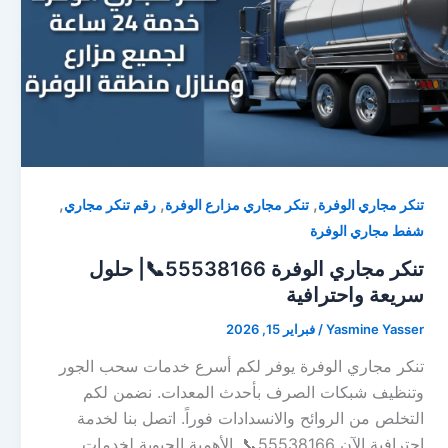
,
,
,
تنكر مجاري الوفرة
تنكر مجاري مزارع الوفرة
رقم تنكر مجاري
شفط مجاري الوفرة
تنكر مجاري الوفرة 55538166📞| حلول
سريعة واحترافية
Yasmine Yasser
/
فبراير 15, 2026
تنكر مجاري الوفرة يوفر لكم أسرع خدمات سحب الجور
وتنظيف شبكات الصرف بأحدث المعدات. نضمن لكم
التخلص من الروائح والانسدادات فوراً. اتصل بنا لخدمة
احترافية الآن 55538166📞. الأهمية الحيوية لخدمات