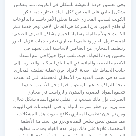
وفي تحسين جودة المعيشة للسكان في الكويت، مما ينعكس
بشكل إيجابي على المجتمع ككل. لماذا تختار خدمة تنكر
الكويت لسحب المجاري عندما يتعلق الأمر بانسداد البالوعات
أو طفح الجور، فإن السرعة هي العامل الأهم. توفر خدمة تنكر
الكويت حلولاً متكاملة وشاملة لجميع مشاكل الصرف الصحي:
أهمية تنزيل الجور وتنظيف المجاري تعتبر خدمات تنزيل الجور
وتنظيف المجاري من العناصر الأساسية التي تسهم في
تحسين جودة الحياة، حيث تلعب دورًا حيويًا في منع انسداد
الأنظمة الصحية والمائية في المناطق السكنية والتجارية. إلى
جانب الحفاظ على صحة الأفراد، فإن عملية تنظيف المجاري
تساعد في تجنب العديد من الأعطال المحتملة التي قد تحدث
نتيجة للتراكمات غير المرغوب فيها داخل الأنابيب. عندما
تتجمع المواد العضوية والدهون والرواسب في مجاري
الصرف، فإن ذلك يتسبب في تقليل تدفق المياه بشكل فعال،
مما يزيد من خطر تسرب المياه أو حتى الفيضانات في البيوت.
ومن ثم، فإن تنظيف المجاري يكافح حدوث هذه المشكلات،
مما يضمن تدفق سلس للمياه ويعزز من استدامة الأنظمة
المخدمة. علاوة على ذلك، يؤثر عدم القيام بخدمات تنظيف
الجور بشكل كبير على البيئة، حيث يمكن أن تؤدي الملوثات