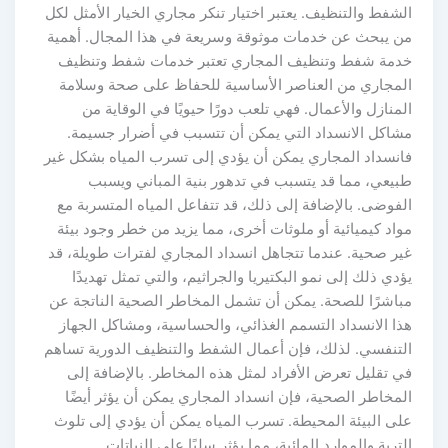
الشفط والتنظيف. يعتبر اختيار تنكر مجاري الخيار الأمثل لكل
من يبحث عن خدمات موثوقة وسريعة في هذا المجال. أهمية
خدمة شفط وتنظيف المجاري تعتبر خدمات شفط وتنظيف
المجاري من العناصر الأساسية للحفاظ على صحة وسلامة
المنازل والأعمال. فهي تلعب دورًا حيويًا في الوقاية من
مشاكل الانسداد التي يمكن أن تتسبب في أضرار جسيمة.
فانسداد المجاري يمكن أن يؤدي إلى تسرب المياه بشكل غير
طبيعي، مما قد يتسبب في تدهور بنية المباني ويسبب
الفوضى. بالإضافة إلى ذلك، قد تتفاعل المياه المتسربة مع
مواد كيميائية أو ملوثات أخرى، مما يزيد من خطر وجود بيئة
غير صحية. عندما تتجاهل انسداد المجاري لفترات طويلة، قد
يؤدي ذلك إلى نمو البكتيريا والجراثيم، والتي تمثل تهديدًا
مباشرًا للصحة. يمكن أن تشمل المخاطر الصحية الناتجة عن
هذا الانسداد التسمم الغذائي، والحساسية، ومشاكل الجهاز
التنفسي. لذلك، فإن أعمال الشفط والتنظيف الدورية تساهم
في تقليل تعرض الأفراد لمثل هذه المخاطر. بالإضافة إلى
المخاطر الصحية، فإن انسداد المجاري يمكن أن يؤثر أيضًا
على البيئة المحيطة. تسرب المياه يمكن أن يؤدي إلى تلوث
التربة والموارد المائية، مما يؤثر سلبًا على النباتات