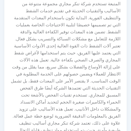
المتبعة تستخدم شركة تنكر مجاري مجموعة متنوعة من
الأساليب والتقنيات الحديثة في تقديم خدمات الشفط
والتنظيف الفورية. البداية تكون باستخدام المعدات المتقدمة
التي تم تصميمها خصيصًا لتلبية الاحتياجات الخاصة بعمليات
الشفط. تضمن هذه المعدات توفير الكفاءة العالية والدقة
اللازمة للتعامل مع مشكلات السباكة والتسريب بشكل فعال.
تعتبر آلات الشفط ذات القوة العالية إحدى الأدوات الأساسية
التي يعتمد عليها الفريق، حيث يتم استخدامها لأغراض شفط
المجاري والصرف الصحي بكفاءة عالية. تعمل هذه الآلات
على إزالة الأوساخ والفضلات بشكل سريع، مما يقلل من وقت
الانتظار للعملاء ويضمن حصولهم على الخدمة المطلوبة في
الوقت المناسب. لا يقتصر الأمر على المعدات فقط، بل تشمل
التقنيات الحديثة التي تعتمدها الشركة أيضًا طرق الفحص
المسبق للمجاري. تستخدم تقنيات الفحص بالأشعة تحت
الحمراء والكاميرات صغيرة الحجم لتحديد أماكن الانسداد
والمشكلات داخل الأنابيب. تعمل هذه الأساليب على تزويد
الفريق بالمعلومات الدقيقة الضرورية لوضع خطة عمل فعالة.
علاوة على ذلك، تعتمد شركة تنكر مجاري أساليب تنظيف
طبيعية وآمنة، حيث يتم استخدام مواد تنظيف قابلة للتحلل.