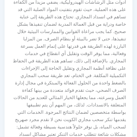
أدوات مثل الرشاشات الهيدروليكية، يضفي مزيداً من الكفاءة
على هذه العملية، حيث تقوم بتفتيت المواد الصلبة التي قد
تساهم في انسداد المجاري. تحتاج هذه الطريقة إلى عناية
خاصة ودراية من قبل العمالة المدربة لضمان تنفيذها بشكل
صحيح. كما يجب مراعاة القوانين والممارسات البيئية خلال
تنفيذها، حتى لا تضر بالبيئة أو بنظام الصرف. من المزايا
البارزة لهذه الطريقة هي قدرتها على إتمام العمل بسرعة
وفعالية، مما يوفر الوقت وتقليل أي انقطاع في خدمات
المجاري. بالإضافة إلى ذلك، تساهم هذه الطريقة في الحفاظ
على نظافة أنظمة المجاري وتقليل الحاجة إلى الإجراءات
التكميلية المكلفة. في الختام، تعد طريقة سحب المجاري
بالضغط واحدة من الحلول الفعالة والمبتكرة في مجال إدارة
الصرف الصحي، حيث تقدم فوائد متعددة من بينها كفاءة
العمل وسرعته، مما يجعلها الخيار المثالي للعديد من الحالات
المتعلقة بالانسدادات. لذلك، من المهم أن يتم تطبيقها
بواسطة متخصصين لضمان النتائج المرجوة. الخدمات التي
يقدمها تنكر سحب مجاري الكويت نحن لا نقدم مجرد صهريج
لسحب المياه، بل نوفر حلولاً هندسية بسيطة وفعالة تشمل:
مشكلات شائعة تتطلب خدمات التنكر تعتبر مشاكل انسداد