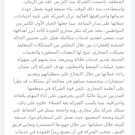
المنطقة. تأسست الشركة منذ أكثر من عقد من الزمان،
واستطاعت منذ ذلك الوقت بناء سمعة قوية بفضل جودة
خدماتها واحترافيتها العالية. تركز الشركة على تلبية احتياجات
عملائها على مدار الساعة، مما جعلها الخيار الأول للكثير من
المواطنين. تتخذ شركة تنكر مجاري الجودة كأحد أبرز أهدافها،
حيث تسعى لتقديم خدمات متكاملة تعمل على تحسين الحالة
الصحية للعقارات من خلال التخلص من المشكلات المتعلقة
بشبكات المجاري. تتيح لها المعدات المتطورة والتقنيات
الحديثة تقديم خدمات فعّالة وسريعة، مما يسهم في سهولة
تنفيذ عمليات الشفط والتنظيف. تهدف الشركة إلى ضمان
راحة عملائها من خلال الانفتاح على متطلباتهم وتقديم
استشارات متخصصة تساهم في معالجة أي مشكلات قد تطرأ
على أنظمة المجاري. تكمن قوة الشركة في موظفيها
المدربين تدريبًا عاليًا، الذين يحرصون على أداء المهام بكفاءة
واحترافية، مما يكسب الشركة ثقة العملاء. علاوة على ذلك،
تمتلك شركة تنكر مجاري رؤية واضحة تتمثل في الحفاظ على
البيئة وصحة المجتمع، حيث تعمل على استخدام مواد صديقة
للبيئة خلال عملياتها. من خلال جهودها المستمرة وتفاني فريق
العمل، نجحت الشركة في أن تصبح رمزًا للجودة في خدمات