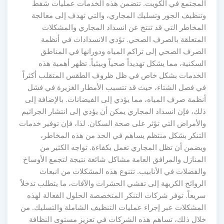
المجتمع في الكويت. تتضمن هذه الخدمات عمليات شفط
وتنظيف الجور وتسليك المجاري، والتي تهدف إلى معالجة
المخاطر التي قد تنتج عن انسداد المجاري والمشكلات
المتعلقة بالصرف الصحي. تؤدي الانسدادات في أنظمة
الصرف الصحي إلى تراكم المياه ودورانها في المناطق
السكنية، مما يشكل تهديداً صحياً وبيئياً. تظهر أهمية هذه
الخدمات بشكل خاص في ظل ظروف الطقس المتقلب أكثراً
في فصل الشتاء، حيث قد تتسبب الأمطار الغزيرة في فشل
أنظمة صرف المياه، مما يؤدي إلى الفيضانات. بالإضافة إلى
ذلك، فإن انسداد المجاري يمكن أن يؤدي إلى انتشار الجراثيم
والأمراض التي تؤثر على صحة السكان. لذا، فإن توفير خدمات
التنكر بشكل منتظم يساهم في الحد من هذه المخاطر،
ويضمن أن تظل المجاري تعمل بكفاءة. تواجه الكثير من
المنازل والمرافق العامة مشاكل شائعة نتيجة لتجمع الأوساخ
والفضلات في الأنابيب. تتنوع هذه المشكلات من انبعاث
الروائح الكريهة إلى تفشي الحشرات والآفات، ما يتطلب تدخلاً
سريعاً. توفر شركات التنكر المتخصصة الحلول الفعالة لهذه
المشكلات عبر إجراء عمليات التنظيف الشاملة والتسليك. من
خلال ذلك، تساهم هذه الشركات في تعزيز مستوى النظافة