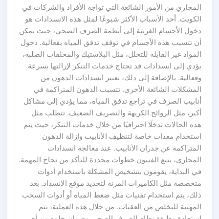
المجاري من الأمور الشائعة التي تواجه الأفراد والشركات في
الكويت. أحد الأسباب الأكثر شيوعًا لمثل هذه الانسدادات هو
دخول الأجسام الغريبة إلى أنظمة الصرف الصحي، حيث يمكن
أن تتسبب هذه الأجسام في توقف تدفق المياه بفعالية. دخول
المواد غير القابلة للتحلل، مثل البلاستيك والمخلفات الصلبة،
يؤدي إلى انسدادات قد تحتاج خدمات التنكر لإزالتها بسرعة
وفعالية. بالإضافة إلى ذلك، تعتبر انسدادات الدهون من
المشكلات الشائعة الأخرى. تتسبب الدهون المتراكمة في
أنابيب الصرف في تراجع تدفق المياه، مما يؤدي إلى مشاكل
أكبر، مثل الروائح الكريهة والتصريف الضعيف. تتطلب مثل
هذه الحالات تدخلًا احترافيًا من خلال خدمات التنكر، حيث يتم
استخدام معدات خاصة لتنظيف الأنابيب وإزالة الدهون
المتراكمة عن جدران الأنابيب. عند معالجة انسدادات
المجاري، يتبع الفنيون خطوات محددة للتأكد من نجاح المهمة.
في البداية، يقومون بتشخيص المشكلة باستخدام أدوات
متخصصة مثل الكاميرات المرنة لتحديد موقع الانسداد. بعد
ذلك، يتم استخدام تقنيات مثل ضغط المياه أو أدوات السحب
المهنية للتخلص من العقبات. من خلال هذه العملية، تتم
استعادة وظيفة نظام الصرف الصحي وضمان خلوه من أي