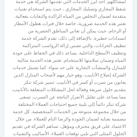
لمشاكلهم. أحد أبرز الخدمات التي تقدمها الشركة هي خدمة
شفط المجاري وتسليك المجاري ، حيث يتم استخدام تقنيات
متقدمة لضمان التخلص من المياه الراكدة والنفايات بفعالية.
تعتبر هذه الخدمة ضرورية، خاصة خلال فترات هطول الأمطار
أو الزحام، حيث يمكن أن تعاني المناطق الحضرية من
انسدادات خطيرة. بالإضافة إلى ذلك، تقدم الشركة خدمة
تنظيف الخزانات، والتي تضمن إزالة الرواسب المتراكمة
وتنظيف الأسطح الداخلية. يساعد ذلك في الحفاظ على جودة
المياه وضمان سلامتها للاستخدام. تعتبر هذه الخدمة مثالية
للمنازل والمنشآت التجارية على حد سواء. كما تشمل خدمات
الشركة إصلاح الأنابيب، وهو خيار مهم لأصحاب المنازل الذين
يعانون من تسرب أو كسر في الأنابيب. تتميز شركة تنكر
بتقديم حلول سريعة وفعالة لحل المشكلات المتعلقة بالأنابيب،
مما يساعد على تقليل الأضرار الناتجة عن التسرب. تسعى
شركة تنكر دائماً إلى تلبية جميع احتياجات العملاء المختلفة
من خلال مجموعة متنوعة من الخدمات المتخصصة. كل خدمة
مصممة بعناية لضمان الجودة والرضا التام للعملاء. من خلال
الاعتماد على فريق محترف ومؤهل، تساهم الشركة في تقديم
الحلول المثلى التي تلبي توقعات العملاء. الأساليب والتقنيات