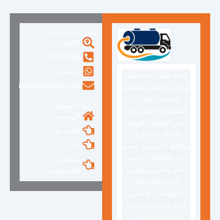
معلومات الاتصال
الكويت
55538166
واتساب
نقدم لكم خدمة تنكر
info@tunkirkw.com
مجاري الكويت لشفط
وسحب الجورات
خريطة الموقع
الممتلئة، تخلص فورًا
الرئيسية
من الروائح الكريهة
اتصل بنا
وامتلاء المجاري،
عنا
وحافظ على بيئة صحية
لك ولعائلتك، خدمة
سياسة
تنكر مجاري متوفرة
الخصوصية
لجميع المناطق
بالكويت، مع فنيين
محترفين في سحب
وشفط الجورات.