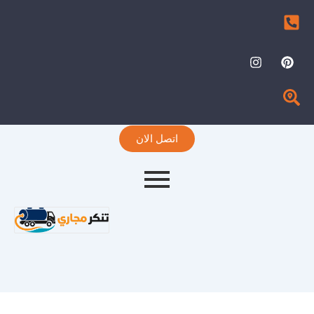
I
P
n
i
s
n
t
t
a
e
g
r
r
e
اتصل الان
a
s
m
t