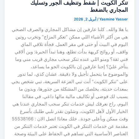
تنكر الكويت | شفط وتنظيف الجور وتسليك
المجاري بالضغط
Yasmine Yasser
/
أبريل 2, 2026
يا هلا والله.. كلنا عارفين إن مشاكل المجاري والصرف الصحي
هي من أكثر الأشياء اللي ممكن “تعكر المزاج” وتخرب روتين
اليوم في البيت أو حتى في مقر العمل. فجأة تلاقي الماي
واقف، أو روائح كريهة بدأت تطلع، وهنا تبدأ الحيرة: وين ألاقي
فني ثقة؟ ومنو اللي عنده تنكر سحب مجاري قريب مني وما
يتأخر عليّ؟ إحنا عارفين إن بالكويت الجو ما يساعد،
والموضوع ما يتحمل تأجيل ولا دقيقة. عشان كذي، لما تدور
على “تنكر الكويت” أنت تبي الفزعة السريعة، تبي شخص يجي
بمعدات حديثة، يخلصك من المشكلة من جذورها، وبدون ما
يسبب لك فوضى أو تكاليف مالية مالها داعي. في مقالنا
اليوم، راح نعرفك ليش خدمات تنكر سحب المجاري عندنا هي
الخيار الأول لأهل الكويت، وشلون نقدر نلبي طلبك بأسرع
وقت ممكن وبأعلى جودة.. خلك معانا! اتصل الان : 55538166
مقدمة عن خدمات التنكر في الكويت تعتبر خدمات التنكر من
العناصر الأساسية التي تساهم في الحفاظ على البيئة وصحة