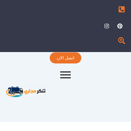
I
P
n
i
s
n
t
t
a
e
g
r
r
e
اتصل الان
a
s
m
t