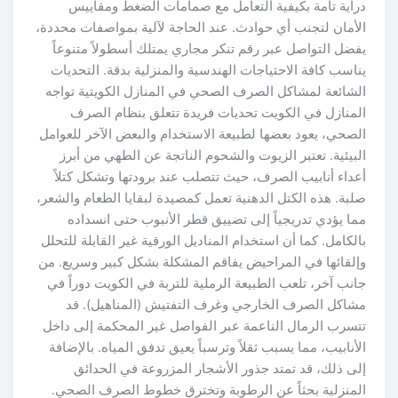
دراية تامة بكيفية التعامل مع صمامات الضغط ومقاييس
الأمان لتجنب أي حوادث. عند الحاجة لآلية بمواصفات محددة،
يفضل التواصل عبر رقم تنكر مجاري يمتلك أسطولاً متنوعاً
يناسب كافة الاحتياجات الهندسية والمنزلية بدقة. التحديات
الشائعة لمشاكل الصرف الصحي في المنازل الكويتية تواجه
المنازل في الكويت تحديات فريدة تتعلق بنظام الصرف
الصحي، يعود بعضها لطبيعة الاستخدام والبعض الآخر للعوامل
البيئية. تعتبر الزيوت والشحوم الناتجة عن الطهي من أبرز
أعداء أنابيب الصرف، حيث تتصلب عند برودتها وتشكل كتلاً
صلبة. هذه الكتل الدهنية تعمل كمصيدة لبقايا الطعام والشعر،
مما يؤدي تدريجياً إلى تضييق قطر الأنبوب حتى انسداده
بالكامل. كما أن استخدام المناديل الورقية غير القابلة للتحلل
وإلقائها في المراحيض يفاقم المشكلة بشكل كبير وسريع. من
جانب آخر، تلعب الطبيعة الرملية للتربة في الكويت دوراً في
مشاكل الصرف الخارجي وغرف التفتيش (المناهيل). قد
تتسرب الرمال الناعمة عبر الفواصل غير المحكمة إلى داخل
الأنابيب، مما يسبب ثقلاً وترسباً يعيق تدفق المياه. بالإضافة
إلى ذلك، قد تمتد جذور الأشجار المزروعة في الحدائق
المنزلية بحثاً عن الرطوبة وتخترق خطوط الصرف الصحي.