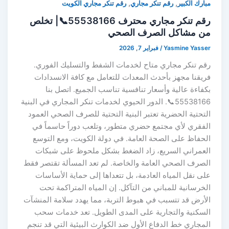
,
,
مبارك الكبير
رقم تنكر مجاري
رقم تنكر مجاري الكويت
رقم تنكر مجاري محترف 55538166📞| تخلص
من مشاكل الصرف الصحي
Yasmine Yasser
/
فبراير 7, 2026
رقم تنكر مجاري متاح لخدمات الشفط والتسليك الفوري.
فريقنا مجهز بأحدث المعدات للتعامل مع كافة الانسدادات
بكفاءة عالية وأسعار تنافسية تناسب الجميع. اتصل بنا
55538166📞. الدور الحيوي لخدمات تنكر المجاري في البنية
التحتية الحضرية تعتبر البنية التحتية للصرف الصحي العمود
الفقري لأي مجتمع حضري متطور، وتلعب دوراً حاسماً في
الحفاظ على الصحة العامة. في دولة الكويت، ومع التوسع
العمراني السريع، زاد الضغط بشكل ملحوظ على شبكات
الصرف الصحي العامة والخاصة. لم تعد المسألة تقتصر فقط
على نقل المياه العادمة، بل تتعداها إلى حماية الأساسات
الخرسانية للمباني من التآكل. إن المياه المتراكمة تحت
الأرض قد تتسبب في هبوط التربة، مما يهدد سلامة المنشآت
السكنية والتجارية على المدى الطويل. تعد خدمات سحب
المجاري خط الدفاع الأول ضد الكوارث البيئية التي قد تنجم