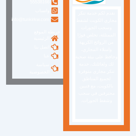
55538166
واتساب
نقدم لكم خدمة تنكر
info@tunkirkw.com
مجاري الكويت لشفط
وسحب الجورات
خريطة الموقع
الممتلئة، تخلص فورًا
الرئيسية
من الروائح الكريهة
اتصل بنا
وامتلاء المجاري،
عنا
وحافظ على بيئة صحية
لك ولعائلتك، خدمة
سياسة
تنكر مجاري متوفرة
الخصوصية
لجميع المناطق
بالكويت، مع فنيين
محترفين في سحب
وشفط الجورات.