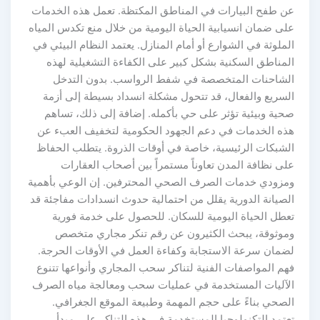
عن طفح البيارات في المناطق المكتظة. تعمل هذه الخدمات
على ضمان انسيابية الحياة اليومية من خلال منع تكدس المياه
الملوثة في الشوارع أو أمام المنازل. يعتمد النظام البيئي في
المناطق السكنية بشكل كبير على الكفاءة التشغيلية لهذه
الشاحنات المتخصصة في شفط الرواسب. بدون التدخل
السريع والفعال، قد تتحول مشكلة انسداد بسيطة إلى أزمة
صحية وبيئية تؤثر على حي بأكمله. إضافة إلى ذلك، تساهم
هذه الخدمات في دعم الجهود الحكومية لتخفيف العبء عن
الشبكات الرئيسية، خاصة في أوقات الذروة. يتطلب الحفاظ
على نظافة المدن تعاوناً مستمراً بين أصحاب العقارات
ومزودي خدمات الصرف الصحي المحترفين. إن الوعي بأهمية
الصيانة الدورية يقلل من احتمالية حدوث انسدادات مفاجئة قد
تعطل الحياة اليومية للسكان. للحصول على خدمة فورية
وموثوقة، يبحث الكثيرون عن رقم تنكر مجاري متخصص
لضمان سرعة الاستجابة وكفاءة العمل في الأوقات الحرجة.
فهم المواصفات الفنية لتناكر سحب المجاري وأنواعها تتنوع
الآليات المستخدمة في عمليات سحب ومعالجة مياه الصرف
الصحي بناءً على حجم المهمة وطبيعة الموقع الجغرافي.
تعتمد التكنولوجيا المستخدمة في هذه التناكر على مبدأ