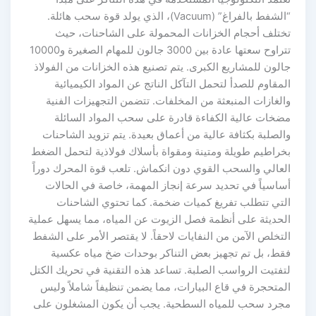
“الشفط بالفراغ” (Vacuum)، الذي يولد قوة سحب هائلة.
تختلف أحجام الخزانات المحمولة على الشاحنات، حيث
تتراوح سعتها عادة بين 3000 جالون للمهام الصغيرة و10000
جالون للمشاريع الكبرى. يتم تصنيع هذه الخزانات من الفولاذ
المقاوم للصدأ لتحمل التآكل الناتج عن المواد الكيميائية
والغازات المنبعثة من المخلفات. تتضمن التجهيزات الفنية
مضخات عالية الكفاءة قادرة على سحب المواد السائلة
والصلبة بكثافة عالية من أعماق بعيدة. يتم تزويد الشاحنات
بخراطيم طويلة ومتينة ومقواة بأسلاك فولاذية لتحمل الضغط
العالي والسحب القوي دون انكماش. تلعب قوة المحرك دوراً
أساسياً في تحديد سرعة إنجاز المهمة، خاصة في الحالات
التي تتطلب تفريغ كميات ضخمة. كما تحتوي الشاحنات
الحديثة على أنظمة فصل الزيوت عن المياه، مما يسهل عملية
التخلص الآمن من النفايات لاحقاً. لا يقتصر الأمر على الشفط
فقط، بل تم تجهيز بعض التناكر بوحدات ضخ مياه عكسية
لتفتيت الرواسب الصلبة. تساعد هذه التقنية في تحريك الكتل
المتحجرة في قاع البيارات، مما يضمن تنظيفاً شاملاً وليس
مجرد سحب للمياه السطحية. يجب أن يكون المشغلون على