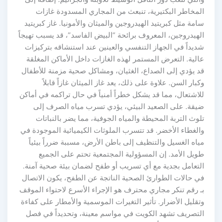
المخاطر البكتيرية، تنبعث من المجاري المسدودة غازات
سامة مثل كبريتيد الهيدروجين والميثان والأمونيا. غاز كبريتيد
الهيدروجين، المعروف برائحة “البيض الفاسد”، قد يسبب تهيجاً
شديداً في الجهاز التنفسي والعينين عند استنشاقه بتركيزات
عالية. التعرض المستمر لهذه الغازات داخل الأماكن المغلقة
قد يؤدي إلى الصداع، الغثيان، ومشاكل صحية مزمنة للأطفال
وكبار السن. علاوة على ذلك، يعد غاز الميثان غازاً قابلاً
للاشتعال، مما قد يشكل خطراً أمنياً في حال تراكمه في أماكن
ضيقة. على الصعيد البيئي، يؤدي تسرب مياه الصرف إلى
تلوث التربة المحيطة والمياه الجوفية، مما يضر بالنباتات
والغطاء الأخضر. قد تتسرب الملوثات الكيميائية الموجودة في
مياه الغسيل والتنظيف إلى باطن الأرض، مسببة ضرراً بيئياً
طويل الأمد. إن المسؤولية المجتمعية تحتم على الجميع
التعامل بجدية مع أي تسريب أو طفح لضمان بيئة صحية آمنة.
في حالات الطوارئ الصحية الناتجة عن الطفح، يكون الاتصال
بـ رقم تنكر مجاري محترف هو الإجراء الأسرع لاحتواء الموقف
وتقليل الأضرار. تأثير التغيرات الموسمية والأمطار على كفاءة
التصريف تشهد الكويت في مواسم معينة، وتحديداً في فصل