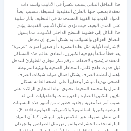
هذا التداخل النباتي يسبب تكسراً في الأنابيب وانسدادات
معقدة يصعب حلها بالطرق التقليدية البسيطة. تتسبب أيضاً
المواد الكيميائية القوية المستخدمة في التنظيف بآثار سلبية
على المدى البعيد، حيث تؤدي لتآكل الأنابيب القديمة. يؤدي
هذا التآكل إلى خشونة السطح الداخلي للأنبوب، مما يسهل
التصاق العوالق والشوائب به بشكل أسرع. إن تجاهل
الإشارات الأولية مثل بطء التصريف أو صدور أصوات “غرغرة”
يعد خطأً شائعاً يقع فيه الكثيرون. لتفادي تفاقم هذه المشاكل
المعقدة، يُنصح بالاحتفاظ بـ رقم تنكر مجاري للطوارئ للتدخل
قبل حدوث طفح كامل. المخاطر الصحية والبيئية المرتبطة
بإهمال أنظمة الصرف يشكل إهمال صيانة شبكات الصرف
الصحي تهديداً مباشراً وخطيراً على الصحة العامة لسكان
المنزل والمجتمع المحيط. تحتوي مياه المجاري الراكدة على
ملايين البكتيريا الضارة والفيروسات والطفيليات التي قد
تسبب أمراضاً معوية وجلدية خطيرة. من أشهر هذه المسببات
المرضية بكتيريا السالمونيلا والإشريكية القولونية (E. coli)،
التي تنتقل بسهولة عبر التلامس غير المباشر. كما أن المياه
الملوثة تجذب الحشرات والقوارض مثل الصراصير والجرذان،
والتي تلعب دور الناقل الوسيط للأوبئة والجراثيم. إضافة إلى