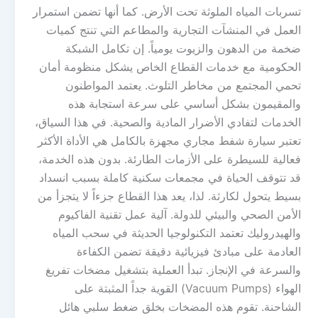
تسربات المياه الملوثة تحت الأرض. كما أنها تضمن استمرار
العمل في المنشآت التجارية والمطاعم التي تنتج كميات
ضخمة من الدهون والزيوت يومياً. إن تكامل الشبكة
الحكومية مع خدمات القطاع الخاص يشكل منظومة أمان
تحمي المجتمع من مخاطر التلوث. يعتمد المواطنون
والمقيمون بشكل أساسي على سرعة استجابة هذه
الخدمات لتفادي الأضرار المادية والصحية. في هذا السياق،
تعتبر سيارة شفط مجاري مجهزة بالكامل هي الأداة الأكثر
فعالية للسيطرة على الأزمات الطارئة. بدون هذه الخدمة،
قد تتوقف الحياة في مجمعات سكنية كاملة بسبب انسداد
بسيط يتحول لكارثة. لذا، يعد هذا القطاع جزءاً لا يتجزأ من
الأمن الصحي والبيئي للدولة. آلية عمل تقنية الفاكيوم
والهيدروليك تعتمد التكنولوجيا الحديثة في سحب المياه
العادمة على مبادئ فيزيائية دقيقة تضمن الكفاءة
والسرعة في الإنجاز. تبدأ العملية بتشغيل مضخات تفريغ
الهواء (Vacuum Pumps) القوية جداً المثبتة على
الشاحنة. تقوم هذه المضخات بخلق ضغط سلبي هائل