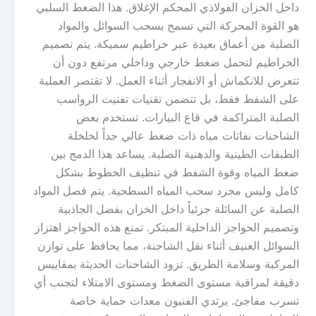
داخل الخزان الفولاذي المحكم الإغلاق. هذا الضغط السلبي
هو القوة المحركة التي تسمح بسحب السوائل والمواد
الصلبة من أعماق بعيدة عبر خراطيم سميكة. يتم تصميم
الخراطيم لتحمل ضغط خارجي وداخلي مرتفع دون أن
تتعرض للانكماش أو الانفجار أثناء العمل. لا تقتصر العملية
على الشفط فقط، بل تتضمن تقنيات تفتيت الرواسب
الصلبة المتراكمة في قاع البيارات. تستخدم بعض
الشاحنات نفاثات مياه ذات ضغط عالي جداً لخلخلة
الطبقات الطينية والدهنية الصلبة. يساعد هذا الدمج بين
ضغط المياه وقوة الشفط في تنظيف الخطوط بشكل
كامل وليس مجرد سحب المياه السطحية. يتم فصل المواد
الصلبة عن السائلة جزئياً داخل الخزان بفضل الجاذبية
وتصميم الحواجز الداخلية المبتكر. تمنع هذه الحواجز اهتزاز
السوائل العنيف أثناء نقل الشاحنة، مما يحافظ على توازن
المركبة وسلامة الطريق. تزود الشاحنات الحديثة بمقاييس
دقيقة لمراقبة مستوى الضغط ومستوى الامتلاء لتجنب أي
تسرب مفاجئ. يرتدي الفنيون معدات حماية خاصة