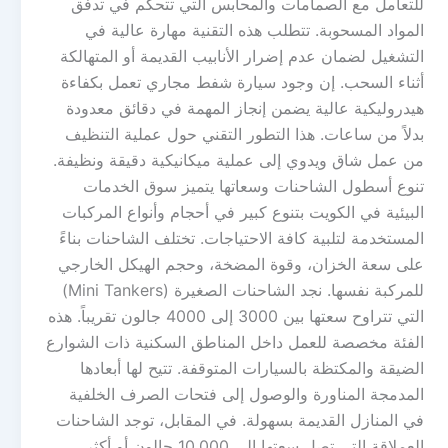
للتعامل مع الصمامات والمحابس التي تتحكم في تدفق
المواد المسحوبة. تتطلب هذه التقنية مهارة عالية في
التشغيل لضمان عدم إضرار الأنابيب القديمة أو المتهالكة
أثناء السحب. إن وجود سيارة شفط مجاري تعمل بكفاءة
هيدروليكية عالية يضمن إنجاز المهمة في دقائق معدودة
بدلاً من ساعات. هذا التطور التقني حول عملية التنظيف
من عمل شاق ويدوي إلى عملية ميكانيكية دقيقة ونظيفة.
تنوع أسطول الشاحنات وسعاتها يتميز سوق الخدمات
البيئية في الكويت بتنوع كبير في أحجام وأنواع المركبات
المستخدمة لتلبية كافة الاحتياجات. تختلف الشاحنات بناءً
على سعة الخزان، وقوة المضخة، وحجم الهيكل الخارجي
للمركبة نفسها. نجد الشاحنات الصغيرة (Mini Tankers)
التي تتراوح سعتها بين 3000 إلى 4000 جالون تقريباً. هذه
الفئة مخصصة للعمل داخل المناطق السكنية ذات الشوارع
الضيقة والمكتظة بالسيارات المتوقفة. تتيح لها أبعادها
المدمجة المناورة والوصول إلى فتحات الصرف الخلفية
في المنازل القديمة بسهولة. في المقابل، توجد الشاحنات
العملاقة التي تصل سعتها إلى 10,000 جالون أو أكثر