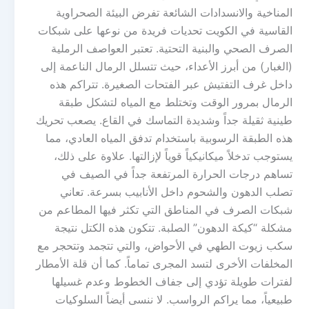
المناخية والانسدادات الشائعة تفرض البيئة الصحراوية
القاسية في الكويت تحديات فريدة من نوعها على شبكات
الصرف الصحي والبنية التحتية. تعتبر العواصف الرملية
(الغبار) من أبرز الأعداء، حيث تتسلل الرمال الناعمة إلى
داخل غرف التفتيش عبر الفتحات الصغيرة. تتراكم هذه
الرمال بمرور الوقت وتختلط مع المياه لتشكل طبقة
طينية ثقيلة جداً وشديدة التماسك في القاع. يصعب تحريك
هذه الطبقة الرسوبية باستخدام تدفق المياه العادي، مما
يستوجب تدخلاً ميكانيكياً قوياً لإزالتها. علاوة على ذلك،
تساهم درجات الحرارة المرتفعة جداً في الصيف في
تصلب الدهون والشحوم داخل الأنابيب بسرعة. تعاني
شبكات الصرف في المناطق التي تكثر فيها المطاعم من
مشكلة “كيكة الدهون” الصلبة. تتكون هذه الكتل نتيجة
سكب زيوت الطهي في الأحواض، والتي تتجمد وتتحجر مع
المخلفات الأخرى لتسد المجرى تماماً. كما أن قلة الأمطار
لفترات طويلة تؤدي إلى جفاف الخطوط وعدم غسيلها
طبيعياً، مما يراكم الرواسب. لا ننسى أيضاً السلوكيات