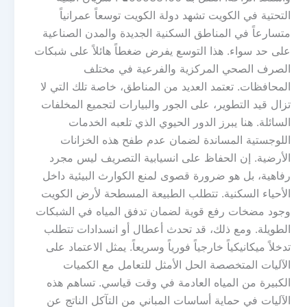
التحتية في الكويت تشهد دولة الكويت توسعاً عمرانياً
متسارعاً في المناطق السكنية الجديدة والمدن الصناعية
على حد سواء. هذا التوسع يفرض ضغطاً هائلاً على شبكات
الصرف الصحي المركزية والفرعية في مختلف
المحافظات. تعتمد العديد من المناطق، خاصة تلك التي لا
تزال قيد التطوير، على الجور والبيارات لتجميع المخلفات
السائلة. هنا يبرز الدور الحيوي الذي تلعبه الخدمات
اللوجستية المساندة لضمان عدم طفح هذه الخزانات
الأرضية. إن الحفاظ على انسيابية التصريف ليس مجرد
رفاهية، بل هو ضرورة قصوى لمنع الكوارث البيئية داخل
الأحياء السكنية. تتطلب الطبيعة المسطحة لأرض الكويت
وجود مضخات رفع قوية لضمان تدفق المياه في الشبكات
الطويلة. ومع ذلك، قد تحدث أعطال أو انسدادات تتطلب
تدخلاً ميكانيكياً خارجياً فورياً وسريعاً. يمثل الاعتماد على
الآليات المتخصصة الحل الأمثل للتعامل مع الكميات
الكبيرة من المياه العادمة في وقت قياسي. تساهم هذه
الآليات في حماية أساسات المباني من التآكل الناتج عن