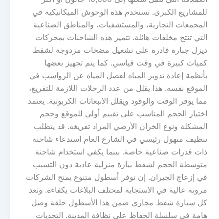
للمشاريع الكبرى. تستخدم هذه الوحوش الميكانيكية في
المجمعات التجارية، والمستشفيات، والمناطق الصناعية
التي تنتج مخلفات هائلة. تتميز هذه الشاحنات بمحركات
ديزل جبارة قادرة على تشغيل مضخات مزدوجة لشفط
كميات كبيرة في وقت قياسي. كما يتم تجهيز بعضها
بأنظمة إعادة تدوير المياه لفصل المياه عن الرواسب في
الموقع نفسه. هذا يقلل من عدد الرحلات اللازمة للتفريغ،
مما يوفر الوقت والوقود ويقلل الانبعاثات الكربونية. يعتمد
اختيار الحجم المناسب على تقييم أولي للموقع وحجم
المشكلة ونوع الخزان الأرضي المراد تفريغه. قد يتطلب
تنظيف منهول رئيسي في الشارع العام استدعاء شاحنة
ذات قدرات صناعية خاصة. بينما يكفي استخدام شاحنة
متوسطة الحجم لشفط بيارة منزلية عادية دون التسبب
في إزعاج الجيران. إن توفر أسطول متنوع يمنح الشركات
مرونة عالية في الاستجابة لمختلف البلاغات بكفاءة. وتعد
كل سيارة شفط مجاري ضمن هذا الأسطول حلقة وصل
هامة في سلسلة الحفاظ على نظافة المدينة. التحديات