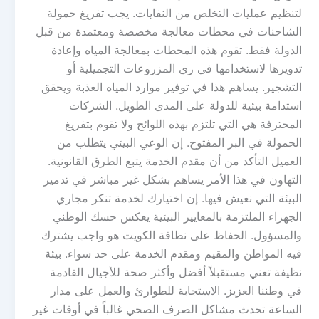
لتنظيم عمليات التخلص من النفايات. يجب تفريغ حمولة
الشاحنات في محطات معالجة مخصصة ومعتمدة من قبل
الدولة فقط. تقوم هذه المحطات بمعالجة المياه وإعادة
تدويرها لاستخدامها في ري المزروعات التجميلية أو
التشجير. يساهم هذا في توفير موارد المياه العذبة ويحقق
استدامة بيئية للدولة على المدى الطويل. الشركات
المحترفة هي التي تلتزم بهذه اللوائح ولا تقوم بتفريغ
الحمولة في البر المفتوح. إن الوعي البيئي يتطلب من
العميل التأكد من أن مقدم الخدمة يتبع الطرق القانونية.
التهاون في هذا الأمر يساهم بشكل غير مباشر في تدمير
البيئة التي نعيش فيها. إن اختيارك لخدمة تنكر مجاري
الجهراء الملتزمة بالمعايير البيئية يعكس حسك الوطني
والمسؤول. الحفاظ على نظافة الكويت هو واجب يشترك
فيه المواطن والمقيم ومقدم الخدمة على حد سواء. بيئة
نظيفة تعني مستقبلاً أفضل وأكثر صحة للأجيال القادمة
في وطننا العزيز. الاستجابة للطوارئ والعمل على مدار
الساعة تحدث مشاكل الصرف الصحي غالباً في أوقات غير