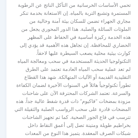
تحمي الأساسات الخرسانية من التآكل الناتج عن الرطوبة
المستمرة وتشبع التربة بالمياه. إن الاستعانة بخدمة تنكر
مجاري الجهراء تضمن للسكان بيئة آمنة وخالية من
الملوثات السائلة والصلبة. هذا الدور المحوري يجعل من
هذه الخدمة ركيزة أساسية في الحفاظ على المظهر
الحضاري للمحافظة. إن تجاهل هذه الأهمية قد يؤدي إلى
كوارث بيئية محلية يصعب السيطرة عليها لاحقاً.
التكنولوجيا الحديثة المستخدمة في سحب ومعالجة المياه
لم تعد عملية سحب المياه العادمة تعتمد على الطرق
التقليدية القديمة أو الآليات المتهالكة. شهد هذا القطاع
تطوراً تكنولوجياً هائلاً في السنوات الأخيرة لضمان الكفاءة
والسرعة. تعتمد الشركات المحترفة الآن على شاحنات
مزودة بمضخات “فاكيوم” ذات قدرة شفط عالية جداً. هذه
المضخات قادرة على سحب الرواسب الصلبة والثقيلة التي
تترسب في قاع الجور الصحية. كما تم تجهيز الشاحنات
بخراطيم طويلة ومتينة تصل إلى أعمق النقاط داخل
شبكات الصرف المعقدة. يتميز هذا النوع من المعدات