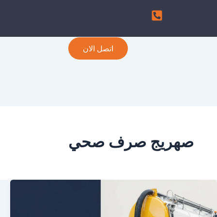
اتصل الان
صهريج صرف صحي