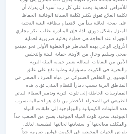
للأمراض المعدية. يجب على كل رب أسرة أن يدرك أن
تكلفة العلاج تفوق بكثير تكلفة الصيانة الوقائية. الحفاظ
على صحة العائلة يبدأ من الاهتمام بنظافة البنية التحتية
للمنزل بشكل دوري. لذا، فإن المبادرة بطلب تنكر مجاري
الجهراء عند الحاجة هي خطوة وقائية ضرورية لحماية
الأرواح. الوعي بهذه المخاطر هو الخطوة الأولى نحو مجتمع
صحي وسليم وخالٍ من الأوبئة. حماية البيئة والتخلص
الآمن من النفايات السائلة تعتبر حماية البيئة البرية
والبحرية في الكويت مسؤولية وطنية تقع على عاتق
الجميع. إن التخلص العشوائي من مياه الصرف الصحي في
المناطق البرية يسبب دماراً للنظام البيئي. تؤدي هذه
الممارسات الخاطئة إلى تلوث التربة وتدمير الغطاء النباتي
الطبيعي في الصحراء. الأخطر من ذلك هو احتمالية تسرب
هذه الملوثات الكيميائية والبيولوجية إلى طبقات المياه
الجوفية. بمجرد تلوث المياه الجوفية، يصبح من الصعب جداً
والمكلف معالجتها أو استعادتها لحالتها الطبيعية. لذلك،
تفرض الجهات المختصة في الكويت قوانين صارمة جداً