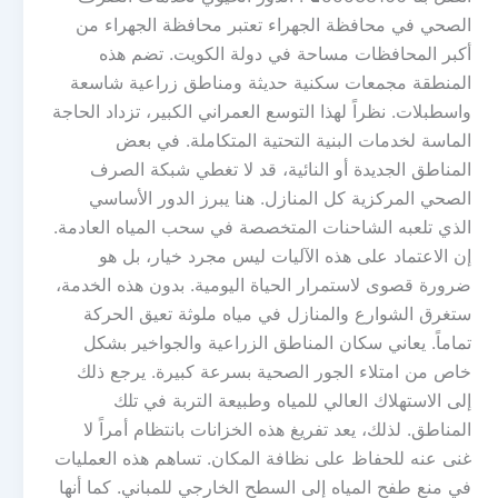
الصحي في محافظة الجهراء تعتبر محافظة الجهراء من
أكبر المحافظات مساحة في دولة الكويت. تضم هذه
المنطقة مجمعات سكنية حديثة ومناطق زراعية شاسعة
واسطبلات. نظراً لهذا التوسع العمراني الكبير، تزداد الحاجة
الماسة لخدمات البنية التحتية المتكاملة. في بعض
المناطق الجديدة أو النائية، قد لا تغطي شبكة الصرف
الصحي المركزية كل المنازل. هنا يبرز الدور الأساسي
الذي تلعبه الشاحنات المتخصصة في سحب المياه العادمة.
إن الاعتماد على هذه الآليات ليس مجرد خيار، بل هو
ضرورة قصوى لاستمرار الحياة اليومية. بدون هذه الخدمة،
ستغرق الشوارع والمنازل في مياه ملوثة تعيق الحركة
تماماً. يعاني سكان المناطق الزراعية والجواخير بشكل
خاص من امتلاء الجور الصحية بسرعة كبيرة. يرجع ذلك
إلى الاستهلاك العالي للمياه وطبيعة التربة في تلك
المناطق. لذلك، يعد تفريغ هذه الخزانات بانتظام أمراً لا
غنى عنه للحفاظ على نظافة المكان. تساهم هذه العمليات
في منع طفح المياه إلى السطح الخارجي للمباني. كما أنها