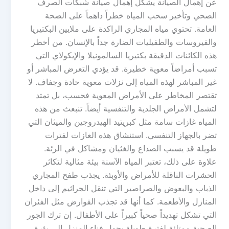
عن إهمال الصيانة يشكل إهمال صيانة شبكات الصرف
الصحي وتأخير سحب المياه خطراً داهماً على الصحة
العامة. تحتوي مياه المجاري الراكدة على ملايين البكتيريا
والفيروسات والطفيليات الضارة جداً بالإنسان. من أخطر
هذه الكائنات الدقيقة بكتيريا السالمونيلا والإيكولاي التي
تسبب أمراضاً معوية خطيرة. قد يؤدي التعرض المباشر أو
غير المباشر لهذه المياه إلى نزلات معوية حادة وجفاف. لا
تقتصر المخاطر على الأمراض المعوية فحسب، بل تمتد
لتشمل الأمراض الجلدية والتنفسية أيضاً. تنبعث من هذه
المياه غازات سامة مثل كبريتيد الهيدروجين والميثان التي
تضر بالجهاز التنفسي. استنشاق هذه الغازات لفترات
طويلة قد يسبب الصداع والغثيان ومشاكل في الرئة.
علاوة على ذلك، تعتبر المياه الآسنة بيئة مثالية لتكاثر
الحشرات الناقلة للأمراض والأوبئة. يجذب طفح المجاري
الذباب والبعوض والصراصير التي تنقل الجراثيم إلى داخل
المنازل والأطعمة. كما أنها قد تجذب القوارض مثل الفئران
التي تشكل تهديداً صحياً كبيراً على الأطفال. إن ترك الجور
الصحية ممتلئة لفترة طويلة يحول فناء المنزل إلى بؤرة